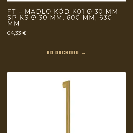
FT – MADLO KÓD K01 Ø 30 MM
SP KS Ø 30 MM, 600 MM, 630
MM
64,33
€
DO OBCHODU →