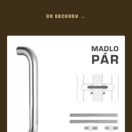
DO OBCHODU →