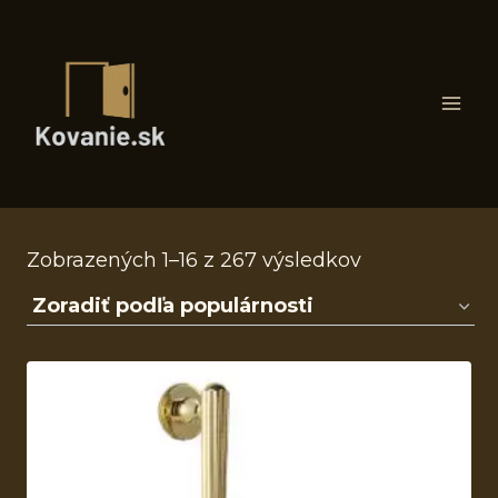
Skip
to
content
Zoradené
Zobrazených 1–16 z 267 výsledkov
podľa
popularity