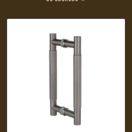
DO OBCHODU →