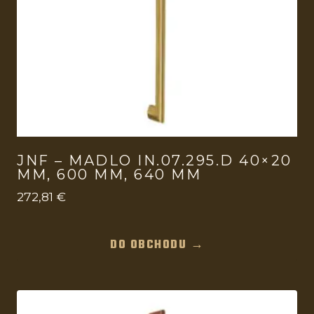
JNF – MADLO IN.07.295.D 40×20
MM, 600 MM, 640 MM
272,81
€
DO OBCHODU →