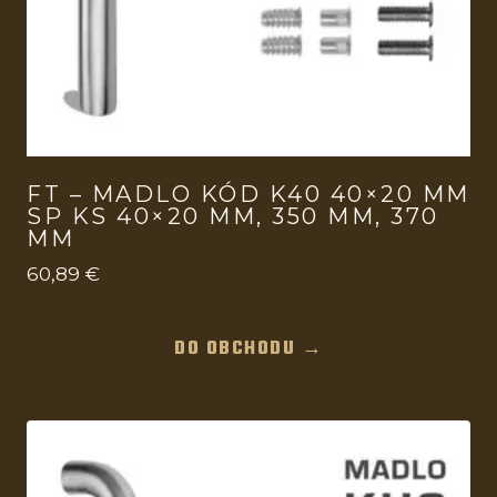
FT – MADLO KÓD K40 40×20 MM
SP KS 40×20 MM, 350 MM, 370
MM
60,89
€
DO OBCHODU →