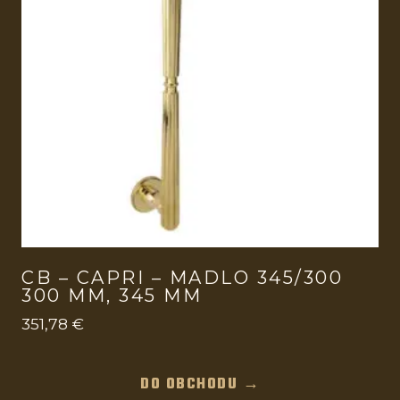
CB – CAPRI – MADLO 345/300
300 MM, 345 MM
351,78
€
DO OBCHODU →