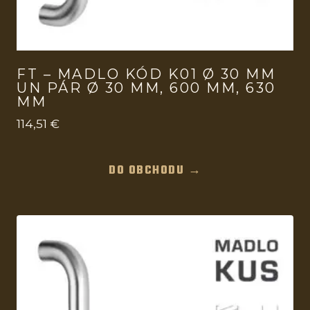
FT – MADLO KÓD K01 Ø 30 MM
UN PÁR Ø 30 MM, 600 MM, 630
MM
114,51
€
DO OBCHODU →