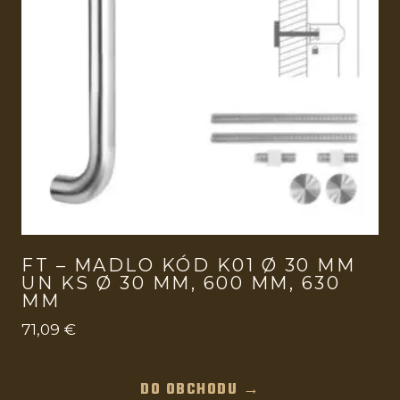
FT – MADLO KÓD K01 Ø 30 MM
UN KS Ø 30 MM, 600 MM, 630
MM
71,09
€
DO OBCHODU →