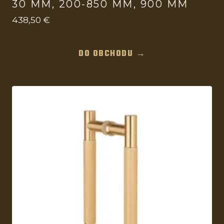
30 MM, 200-850 MM, 900 MM
438,50
€
DO OBCHODU →