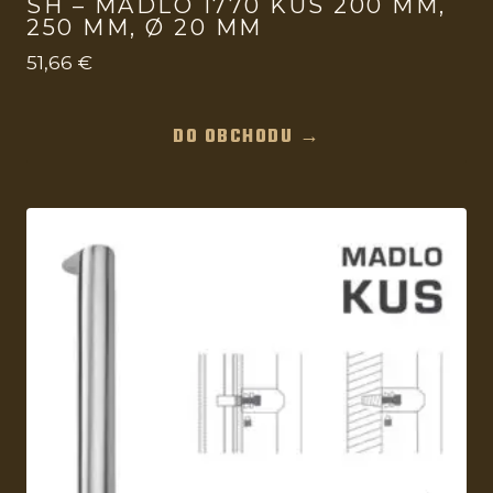
SH – MADLO 1770 KUS 200 MM,
250 MM, Ø 20 MM
51,66
€
DO OBCHODU →