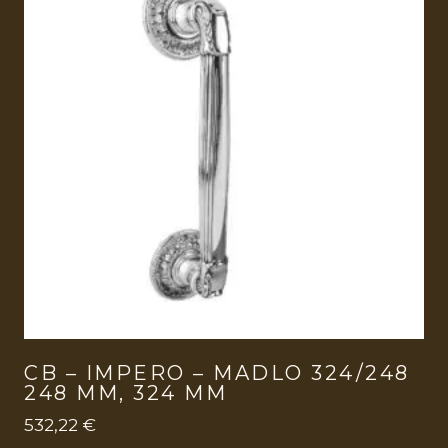
CB – IMPERO – MADLO 324/248
248 MM, 324 MM
532,22
€