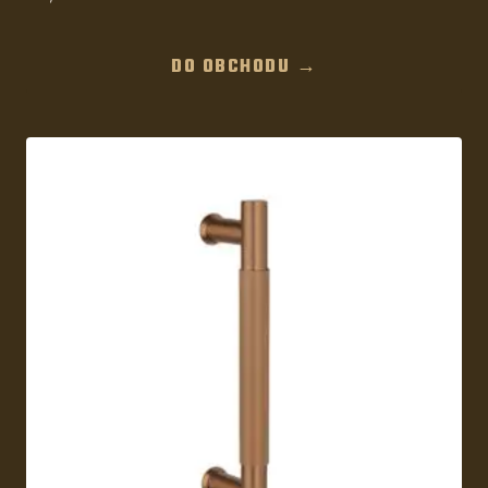
DO OBCHODU →