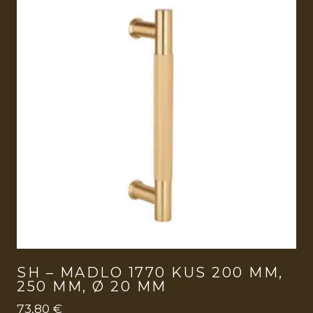
SH – MADLO 1770 KUS 200 MM,
250 MM, Ø 20 MM
73,80
€