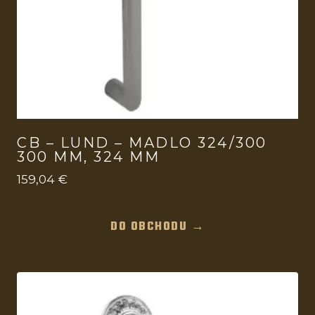
CB – LUND – MADLO 324/300
300 MM, 324 MM
159,04
€
DO OBCHODU →