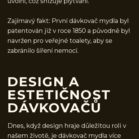
uvolní, což snižuje plýtvání.
Zajímavý fakt: První dávkovač mydla byl
patentován již v roce 1850 a původně byl
navržen pro veřejné toalety, aby se
zabránilo šíření nemocí.
DESIGN A
ESTETIČNOST
DÁVKOVAČŮ
Dnes, když design hraje důležitou roli v
našem životě, je dávkovač mydla více