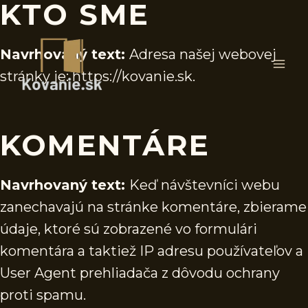
KTO SME
Skip
to
content
Navrhovaný text:
Adresa našej webovej
stránky je: https://kovanie.sk.
KOMENTÁRE
Navrhovaný text:
Keď návštevníci webu
zanechavajú na stránke komentáre, zbierame
údaje, ktoré sú zobrazené vo formulári
komentára a taktiež IP adresu používateľov a
User Agent prehliadača z dôvodu ochrany
proti spamu.