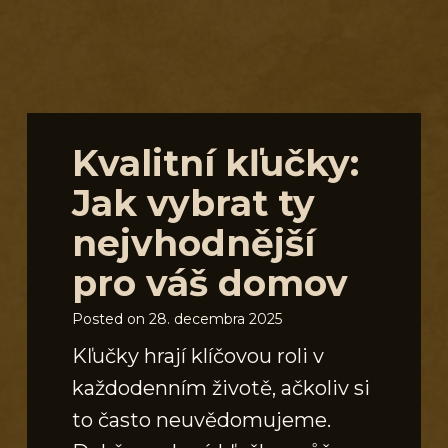
S
Kvalitní kľučky:
Jak vybrat ty
nejvhodnější
pro váš domov
Posted on
28. decembra 2025
Kľučky hrají klíčovou roli v
každodenním životě, ačkoliv si
to často neuvědomujeme.