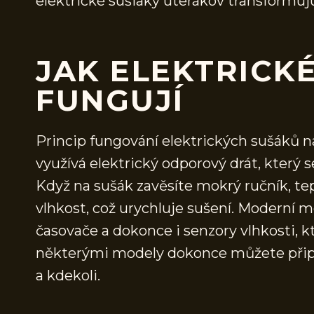
elektrické sušiaky uterákov transformujú
JAK ELEKTRICKÉ
FUNGUJÍ
Princip fungování elektrických sušáků n
využívá elektrický odporový drát, který s
Když na sušák zavěsíte mokrý ručník, te
vlhkost, což urychluje sušení. Moderní 
časovače a dokonce i senzory vlhkosti, k
některými modely dokonce můžete připo
a kdekoli.