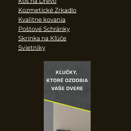
Kôš na Drevo
Kozmetické Zrkadlo
Kvalitne kovania
Poštové Schránky
Skrinka na Kľúče
Svietniky