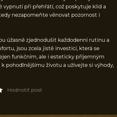
vypnutí při přehřátí, což poskytuje klid a
u tedy nezapomeňte věnovat pozornost i
žou úžasně zjednodušit každodenní rutinu a
tu, jsou zcela jistě investicí, která se
ejen funkčním, ale i esteticky příjemným
k pohodlnějšímu životu a užívejte si výhody,
Hodnotiť post