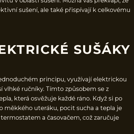
ivitu v oblasti sušení. Možná vás překvapí, že
fektivní sušení, ale také přispívají k celkovému
LEKTRICKÉ SUŠÁKY
jednoduchém principu, využívají elektrickou
sí vlhké ručníky. Tímto způsobem se z
epla, která osvěžuje každé ráno. Když si po
o měkkého uteráku, pocit sucha a tepla je
í termostatem a časovačem, což zaručuje