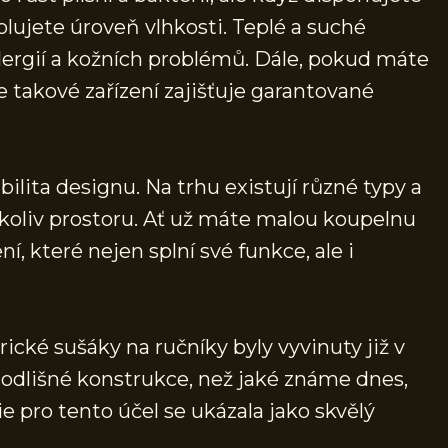
lujete úroveň vlhkosti. Teplé a suché
alergií a kožních problémů. Dále, pokud máte
že takové zařízení zajišťuje garantované
bilita designu. Na trhu existují různé typy a
okoliv prostoru. Ať už máte malou koupelnu
í, které nejen splní své funkce, ale i
trické sušáky na ručníky byly vyvinuty již v
i odlišné konstrukce, než jaké známe dnes,
e pro tento účel se ukázala jako skvělý