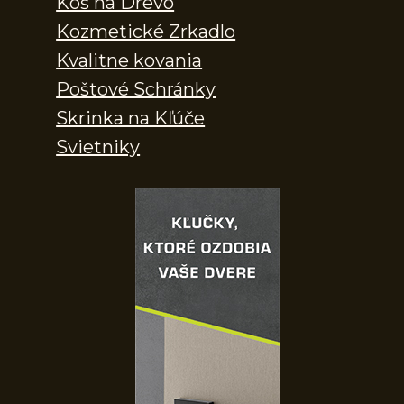
Kôš na Drevo
Kozmetické Zrkadlo
Kvalitne kovania
Poštové Schránky
Skrinka na Kľúče
Svietniky