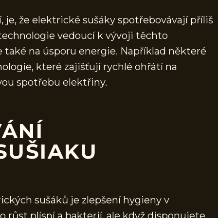
, je, že elektrické sušáky spotřebovávají příliš
echnologie vedoucí k vývoji těchto
e také na úsporu energie. Například některé
logie, které zajišťují rychlé ohřátí na
vou spotřebu elektřiny.
ÁNÍ
SUŠIAKU
ických sušáků je zlepšení hygieny v
 růst plísní a bakterií, ale když disponujete