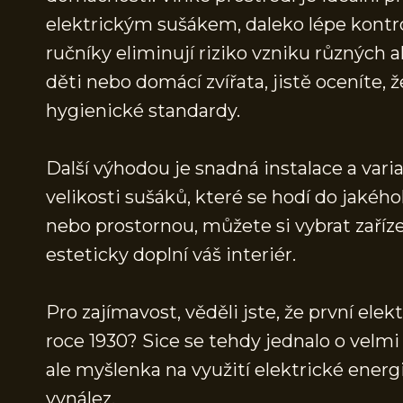
elektrickým sušákem, daleko lépe kontro
ručníky eliminují riziko vzniku různých 
děti nebo domácí zvířata, jistě oceníte, 
hygienické standardy.
Další výhodou je snadná instalace a varia
velikosti sušáků, které se hodí do jakéh
nebo prostornou, můžete si vybrat zařízen
esteticky doplní váš interiér.
Pro zajímavost, věděli jste, že první elek
roce 1930? Sice se tehdy jednalo o velm
ale myšlenka na využití elektrické energi
vynález.