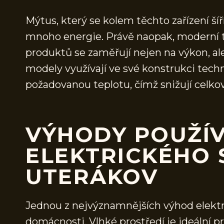
Mýtus, který se kolem těchto zařízení šíří
mnoho energie. Právě naopak, moderní t
produktů se zaměřují nejen na výkon, al
modely využívají ve své konstrukci techno
požadovanou teplotu, čímž snižují celko
VÝHODY POUŽÍV
ELEKTRICKÉHO 
UTERÁKOV
Jednou z nejvýznamnějších výhod elektr
domácnosti. Vlhké prostředí je ideální pro