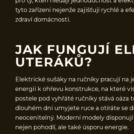
pro ty, kteří hledají jednoduchost a efekt
tyto zařízení nejenže zajišťují rychlé a e
zdraví domácnosti.
JAK FUNGUJÍ E
UTERÁKŮ?
Elektrické sušáky na ručníky pracují na 
energii k ohřevu konstrukce, na které vi
postele pod vyhřáté ručníky stává oáza t
dlouhém dni umyjete ruce a otíráte se d
neocenitelný. Moderní modely disponuj
nejen pohodlí, ale také úsporu energie.