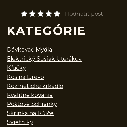
Hodnotiť post
KATEGÓRIE
Dávkovač Mydla
Elektrický Sušiak Uterákov
Kľučky
Kôš na Drevo
Kozmetické Zrkadlo
Kvalitne kovania
Poštové Schránky
Skrinka na Kľúče
Svietniky