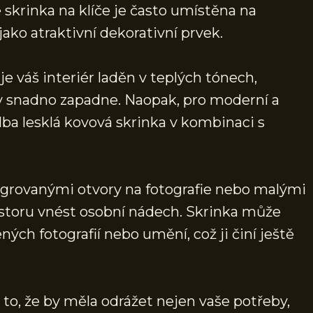
skrinka na klíče je často umístěna na
ako atraktivní dekorativní prvek.
e váš interiér laděn v teplých tónech,
ly snadno zapadne. Naopak, pro moderní a
lba lesklá kovová skrinka v kombinaci s
ntegrovanými otvory na fotografie nebo malými
prostoru vnést osobní nádech. Skrinka může
ených fotografií nebo umění, což ji činí ještě
 to, že by měla odrážet nejen vaše potřeby,