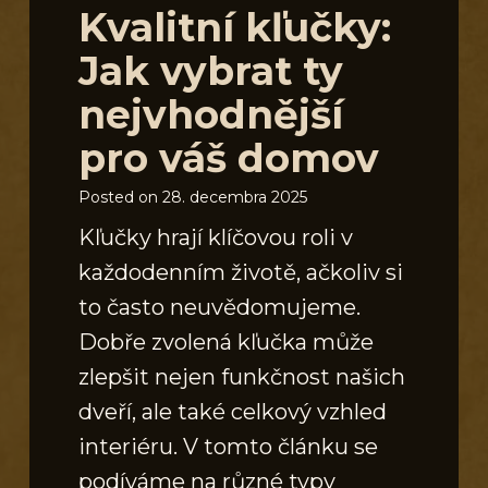
Kvalitní kľučky:
Jak vybrat ty
nejvhodnější
pro váš domov
Posted on
28. decembra 2025
Kľučky hrají klíčovou roli v
každodenním životě, ačkoliv si
to často neuvědomujeme.
Dobře zvolená kľučka může
zlepšit nejen funkčnost našich
dveří, ale také celkový vzhled
interiéru. V tomto článku se
podíváme na různé typy