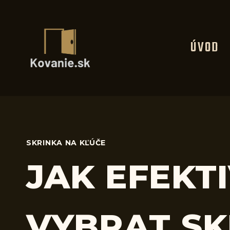
Skip
to
content
ÚVOD
SKRINKA NA KĽÚČE
JAK EFEKT
VYBRAT SK