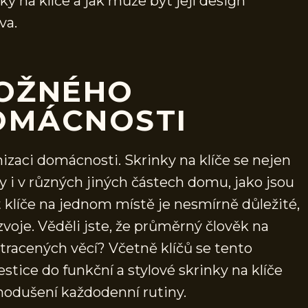
ky na klíče a jak může být její design
va.
LOŽNÉHO
OMÁCNOSTI
anizaci domácnosti. Skrinky na klíče se nejen
y i v různých jiných částech domu, jako jsou
 klíče na jednom místě je nesmírně důležité,
oje. Věděli jste, že průměrný člověk na
ztracených věcí? Včetně klíčů se tento
tice do funkční a stylové skrinky na klíče
odušení každodenní rutiny.