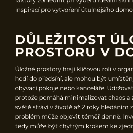
faktory zohlednit při výběru ideální skrin
inspirací pro vytvoření útulnějšího domo
DŮLEŽITOST Ú
PROSTORU V D
Úložné prostory hrají klíčovou roli v org
hodí do předsíní, ale mohou být umístěn
obývací pokoje nebo kanceláře. Udržovat
protože pomáhá minimalizovat chaos a zv
světě stráví v životě až 2 roky hledáním 
problém může objevit téměř denně. Inves
tedy může být chytrým krokem ke zjedn