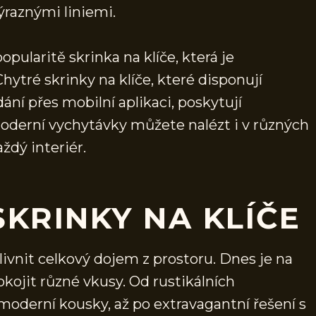
ýraznými liniemi.
opularitě skrinka na klíče, která je
ytré skrinky na klíče, které disponují
í přes mobilní aplikaci, poskytují
oderní vychytávky můžete nalézt i v různých
dý interiér.
SKRINKY NA KLÍČE
ivnit celkový dojem z prostoru. Dnes je na
okojit různé vkusy. Od rustikálních
moderní kousky, až po extravagantní řešení s