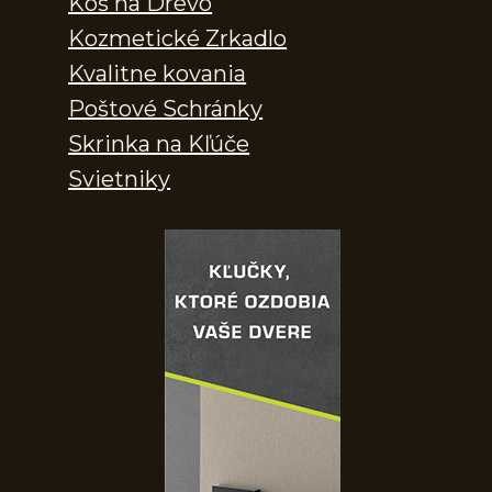
Kôš na Drevo
Kozmetické Zrkadlo
Kvalitne kovania
Poštové Schránky
Skrinka na Kľúče
Svietniky