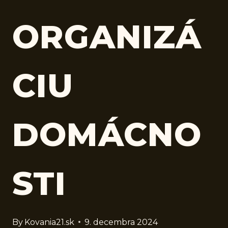
ORGANIZÁ
CIU
DOMÁCNO
STI
By
Kovania21.sk
9. decembra 2024