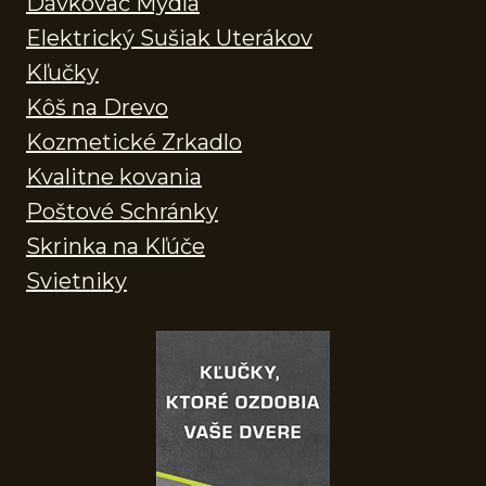
Dávkovač Mydla
Elektrický Sušiak Uterákov
Kľučky
Kôš na Drevo
Kozmetické Zrkadlo
Kvalitne kovania
Poštové Schránky
Skrinka na Kľúče
Svietniky