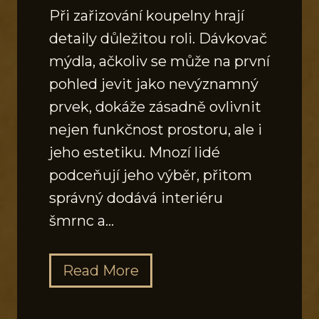
Při zařizování koupelny hrají
detaily důležitou roli. Dávkovač
mýdla, ačkoliv se může na první
pohled jevit jako nevýznamný
prvek, dokáže zásadně ovlivnit
nejen funkčnost prostoru, ale i
jeho estetiku. Mnozí lidé
podceňují jeho výběr, přitom
správný dodává interiéru
šmrnc a…
J
Read More
a
k