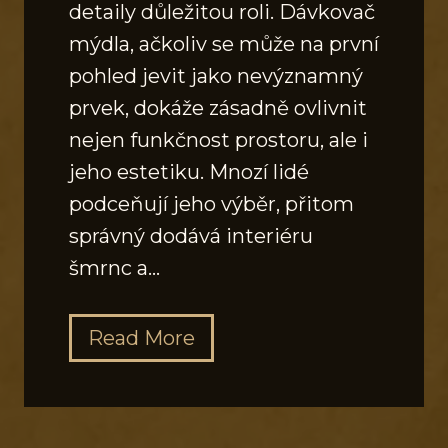
detaily důležitou roli. Dávkovač
mýdla, ačkoliv se může na první
pohled jevit jako nevýznamný
prvek, dokáže zásadně ovlivnit
nejen funkčnost prostoru, ale i
jeho estetiku. Mnozí lidé
podceňují jeho výběr, přitom
správný dodává interiéru
šmrnc a…
J
Read More
a
k
v