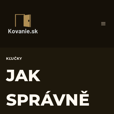
Skip
to
content
KĽUČKY
JAK
SPRÁVNĚ