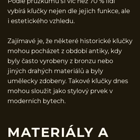
Podle průzkumů si víc než 70 % lidí
vybírá kľučky nejen dle jejich funkce, ale
i estetického vzhledu.
Zajímavé je, že některé historické kľučky
mohou pocházet z období antiky, kdy
byly často vyrobeny z bronzu nebo
jiných drahých materiálů a byly
umělecky zdobeny. Takové kľučky dnes
mohou sloužit jako stylový prvek v
moderních bytech.
MATERIÁLY A