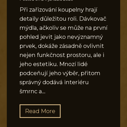
Při zařizování koupelny hrají
detaily důležitou roli. Dávkovač
mýdla, ačkoliv se může na první
pohled jevit jako nevýznamný
prvek, dokáže zásadně ovlivnit
nejen funkčnost prostoru, ale i
jeho estetiku. Mnozí lidé
podceňují jeho výběr, přitom
správný dodává interiéru
šmrnc a…
J
Read More
a