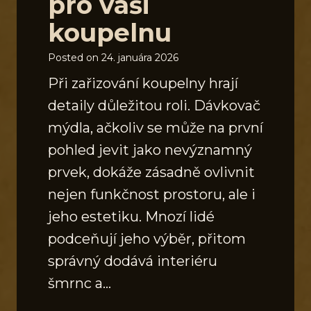
pro vaši
koupelnu
Posted on
24. januára 2026
Při zařizování koupelny hrají
detaily důležitou roli. Dávkovač
mýdla, ačkoliv se může na první
pohled jevit jako nevýznamný
prvek, dokáže zásadně ovlivnit
nejen funkčnost prostoru, ale i
jeho estetiku. Mnozí lidé
podceňují jeho výběr, přitom
správný dodává interiéru
šmrnc a…