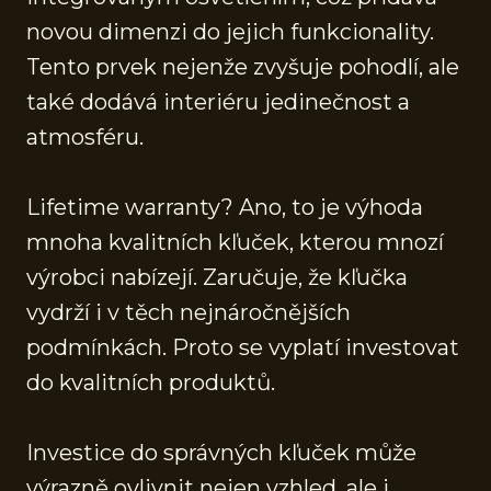
novou dimenzi do jejich funkcionality.
Tento prvek nejenže zvyšuje pohodlí, ale
také dodává interiéru jedinečnost a
atmosféru.
Lifetime warranty? Ano, to je výhoda
mnoha kvalitních kľuček, kterou mnozí
výrobci nabízejí. Zaručuje, že kľučka
vydrží i v těch nejnáročnějších
podmínkách. Proto se vyplatí investovat
do kvalitních produktů.
Investice do správných kľuček může
výrazně ovlivnit nejen vzhled, ale i