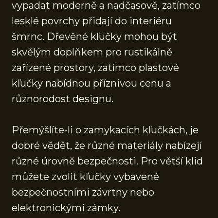
vypadat moderně a nadčasově, zatímco
lesklé povrchy přidají do interiéru
šmrnc. Dřevěné kľučky mohou být
skvělým doplňkem pro rustikálně
zařízené prostory, zatímco plastové
kľučky nabídnou příznivou cenu a
různorodost designu.
Přemýšlíte-li o zamykacích kľučkách, je
dobré vědět, že různé materiály nabízejí
různé úrovně bezpečnosti. Pro větší klid
můžete zvolit kľučky vybavené
bezpečnostními závrtny nebo
elektronickými zámky.