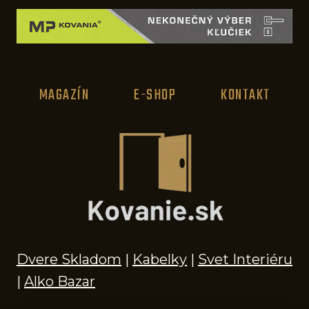
t
i
d
e
MAGAZÍN
E-SHOP
KONTAKT
á
l
n
í
d
á
v
k
Dvere Skladom
|
Kabelky
|
Svet Interiéru
o
|
Alko Bazar
v