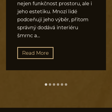
nejen funkčnost prostoru, ale i
jeho estetiku. Mnozí lidé
podceňují jeho výběr, přitom
správný dodává interiéru
šmrnc a…
J
Read More
a
k
v
y
b
r
a