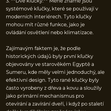
3. **Dvě kľučky:** Méně známé jsou
systémové kľučky, které se používají v
moderních interiérech. Tyto kľučky
mohou mít různé funkce, jako je
ovládání osvětlení nebo klimatizace.
Zajímavým faktem je, že podle
historických údajů byly první kľučky
objevovány ve starověkém Egyptě a
Sumeru, kde měly velmi jednoduchý, ale
efektivní design. Tyto rané kľučky byly
často vyrobeny z dřeva a kovu a sloužily
jako primární mechanismus pro
otevírání a zavírání dveří, i když po staletí