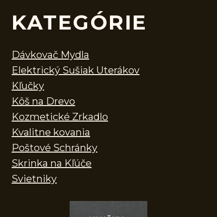
KATEGÓRIE
Dávkovač Mydla
Elektrický Sušiak Uterákov
Kľučky
Kôš na Drevo
Kozmetické Zrkadlo
Kvalitne kovania
Poštové Schránky
Skrinka na Kľúče
Svietniky