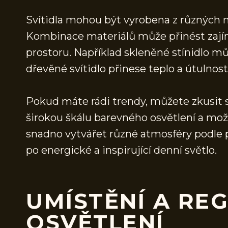
Svítidla mohou být vyrobena z různých mat
Kombinace materiálů může přinést zajím
prostoru. Například skleněné stínidlo m
dřevěné svítidlo přinese teplo a útulnost
Pokud máte rádi trendy, můžete zkusit sv
širokou škálu barevného osvětlení a mož
snadno vytvářet různé atmosféry podle p
po energické a inspirující denní světlo.
UMÍSTĚNÍ A RE
OSVĚTLENÍ