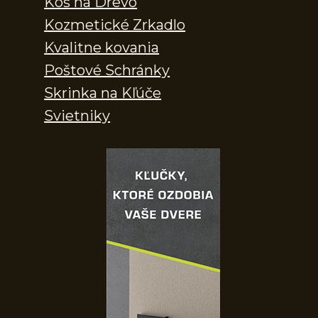
Kôš na Drevo
Kozmetické Zrkadlo
Kvalitne kovania
Poštové Schránky
Skrinka na Kľúče
Svietniky