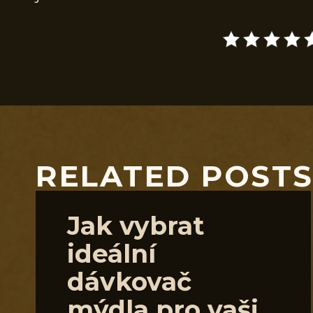
RELATED POST
Jak vybrat
ideální
dávkovač
mýdla pro vaši