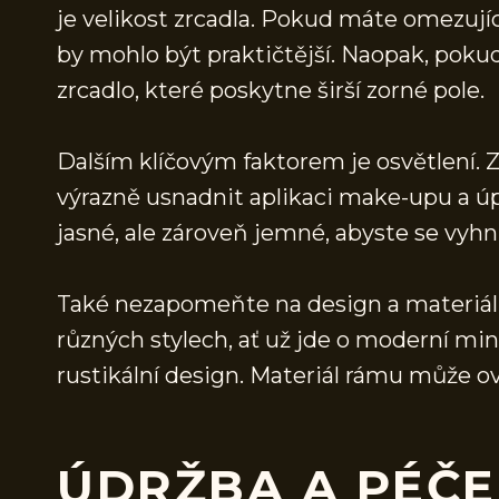
je velikost zrcadla. Pokud máte omezujíc
by mohlo být praktičtější. Naopak, poku
zrcadlo, které poskytne širší zorné pole.
Dalším klíčovým faktorem je osvětlení.
výrazně usnadnit aplikaci make-upu a úp
jasné, ale zároveň jemné, abyste se vyhnu
Také nezapomeňte na design a materiál z
různých stylech, ať už jde o moderní min
rustikální design. Materiál rámu může ov
ÚDRŽBA A PÉČE