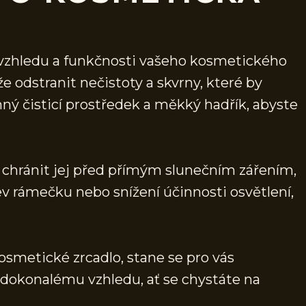
í vzhledu a funkčnosti vašeho kosmetického
e odstranit nečistoty a skvrny, které by
mný čisticí prostředek a měkký hadřík, abyste
a chránit jej před přímým slunečním zářením,
v rámečku nebo snížení účinnosti osvětlení,
kosmetické zrcadlo, stane se pro vás
okonalému vzhledu, ať se chystáte na