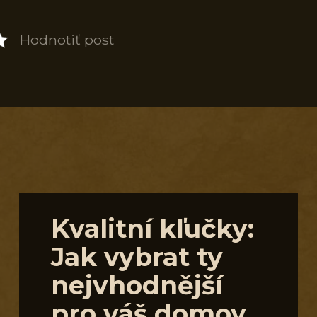
Hodnotiť post
S
Kvalitní kľučky:
Jak vybrat ty
nejvhodnější
pro váš domov