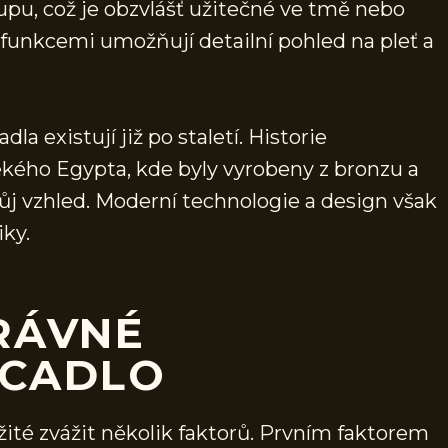
upu, což je obzvlášť užitečné ve tmě nebo
 funkcemi umožňují detailní pohled na pleť a
a existují již po staletí. Historie
ěkého Egypta, kde byly vyrobeny z bronzu a
j vzhled. Moderní technologie a design však
iky.
RÁVNÉ
RCADLO
žité zvážit několik faktorů. Prvním faktorem