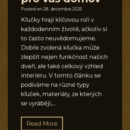
Posted on
28. decembra 2025
Kľučky hrají klíčovou roli v
každodenním životě, ačkoliv si
to často neuvědomujeme.
Dobře zvolená kľučka může
zlepšit nejen funkčnost našich
dveří, ale také celkový vzhled
interiéru. V tomto článku se
podíváme na různé typy
kľuček, materiály, ze kterých
se vyrábějí,…
K
Read More