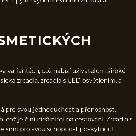
l, tipy na výběr ideálního zrcadla a
.
SMETICKÝCH
ka variantách, což nabízí uživatelům široké
sická zrcadla, zrcadla s LED osvětlením, a
ná pro svou jednoduchost a přenosnost.
, což je činí ideálními na cestování. Zrcadla s
rnějšími pro svou schopnost poskytnout