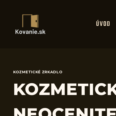
Skip
to
content
ÚVOD
KOZMETICKÉ ZRKADLO
KOZMETICK
NEOCENIT