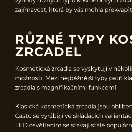
výhody různých typů kosmetických zrcade
zajímavost, která by vás mohla překvapit
RŮZNÉ TYPY KO
ZRCADEL
Kosmetická zrcadla se vyskytují v několi
možnosti. Mezi nejběžnější typy patří kla
zrcadla s magnifikačními funkcemi.
Klasická kosmetická zrcadla jsou oblíbe
Často se vyrábějí ve skládacích variantách
LED osvětlením se stávají stále populá