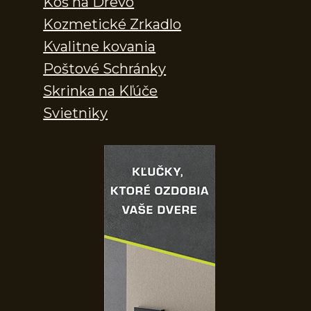
Kôš na Drevo
Kozmetické Zrkadlo
Kvalitne kovania
Poštové Schránky
Skrinka na Kľúče
Svietniky