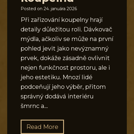
Posted on
24. januára 2026
Při zařizování koupelny hrají
detaily důležitou roli. Dávkovač
mýdla, ačkoliv se může na první
pohled jevit jako nevýznamný
prvek, dokáže zásadně ovlivnit
nejen funkčnost prostoru, ale i
jeho estetiku. Mnozí lidé
podceňují jeho výběr, přitom
správný dodává interiéru
šmrnc a…
J
Read More