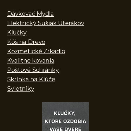
Dávkovač Mydla
Elektrický Sušiak Uterákov
Kľučky
Kôš na Drevo
Kozmetické Zrkadlo
Kvalitne kovania
Poštové Schránky
Skrinka na Kľúče
Svietniky