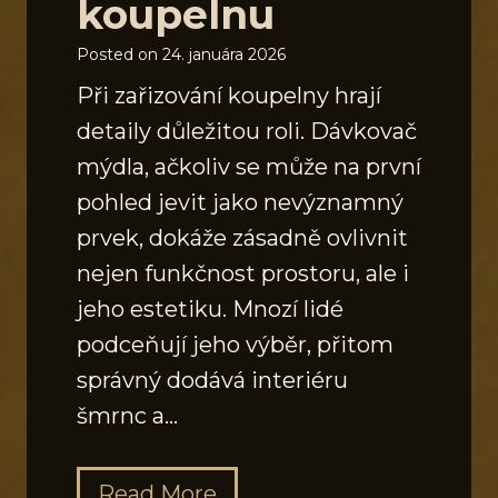
koupelnu
Posted on
24. januára 2026
Při zařizování koupelny hrají
detaily důležitou roli. Dávkovač
mýdla, ačkoliv se může na první
pohled jevit jako nevýznamný
prvek, dokáže zásadně ovlivnit
nejen funkčnost prostoru, ale i
jeho estetiku. Mnozí lidé
podceňují jeho výběr, přitom
správný dodává interiéru
šmrnc a…
J
Read More