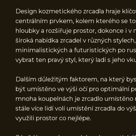
Design kozmetického zrcadla hraje klíčov
centrálním prvkem, kolem kterého se toč
hloubky a rozšiřuje prostor, dokonce i v
široká nabídka zrcadel v různých stylech,
minimalistických a futuristických po rus
vybrat ten pravý styl, který ladí s jeho 
Dalším důležitým faktorem, na který byst
být umístěno ve výši očí pro optimální po
mnoha koupelnách je zrcadlo umístěno na
stále více lidí volí umístění zrcadla do 
využili prostor co nejlépe.