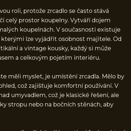
ou roli, protože zrcadlo se často stává
í celý prostor koupelny. Vytváří dojem
 malých koupelnách. V současnosti existuje
 kterými lze vyjádřit osobnost majitele. Od
tikální a vintage kousky, každý si může
vkusem a celkovým pojetím interiéru.
e měli myslet, je umístění zrcadla. Mělo by
hled, což zajišťuje komfortní používání. V
d umyvadlem, což je klasické řešení, ale
výšky stropu nebo na bočních stěnách, aby