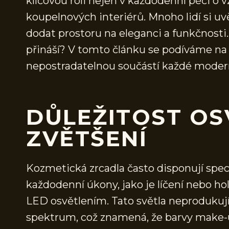
klíčovou roli nejen v každodenní péči o 
koupelnových interiérů. Mnoho lidí si u
dodat prostoru na eleganci a funkčnosti.
přináší? V tomto článku se podíváme na 
nepostradatelnou součástí každé moder
DŮLEŽITOST OS
ZVĚTŠENÍ
Kozmetická zrcadla často disponují spe
každodenní úkony, jako je líčení nebo h
LED osvětlením. Tato světla neprodukují
spektrum, což znamená, že barvy make-u