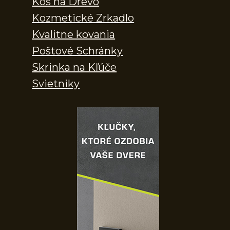
Kôš na Drevo
Kozmetické Zrkadlo
Kvalitne kovania
Poštové Schránky
Skrinka na Kľúče
Svietniky