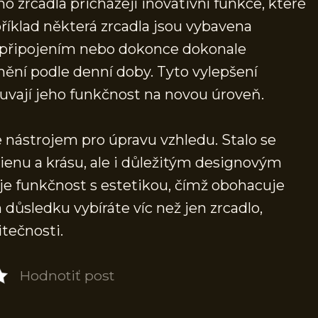
rcadla přicházejí inovativní funkce, které
říklad některá zrcadla jsou vybavena
 připojením nebo dokonce dokonale
ění podle denní doby. Tyto vylepšení
souvají jeho funkčnost na novou úroveň.
 nástrojem pro úpravu vzhledu. Stalo se
nu a krásu, ale i důležitým designovým
e funkčnost s estetikou, čímž obohacuje
 důsledku vybíráte víc než jen zrcadlo,
itečnosti.
Hodnotiť post