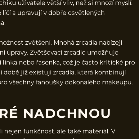
hiku uživatele větší vliv, než si mnozí myslí.
e líčí a upravují v dobře osvětlených
a.
ožnost zvětšení. Mnohá zrcadla nabízejí
ilní úpravy. Zvětšovací zrcadlo umožňuje
í linka nebo řasenka, což je často kritické pro
době již existují zrcadla, která kombinují
ní pro všechny fanoušky dokonalého makeupu.
ERÉ NADCHNOU
i nejen funkčnost, ale také materiál. V