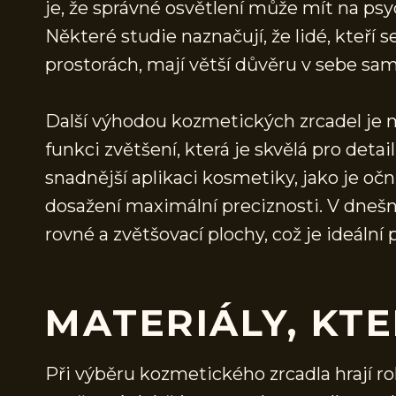
je, že správné osvětlení může mít na psyc
Některé studie naznačují, že lidé, kteří s
prostorách, mají větší důvěru v sebe sam
Další výhodou kozmetických zrcadel je m
funkci zvětšení, která je skvělá pro deta
snadnější aplikaci kosmetiky, jako je očn
dosažení maximální preciznosti. V dnešní 
rovné a zvětšovací plochy, což je ideál
MATERIÁLY, KT
Při výběru kozmetického zrcadla hrají rol