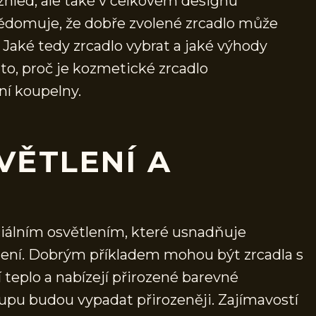
vzhled, ale také v celkovém designu
vědomuje, že dobře zvolené zrcadlo může
 Jaké tedy zrcadlo vybrat a jaké výhody
to, proč je kozmetické zrcadlo
ní koupelny.
VĚTLENÍ A
ciálním osvětlením, které usnadňuje
olení. Dobrým příkladem mohou být zrcadla s
 teplo a nabízejí přirozené barevné
pu budou vypadat přirozeněji. Zajímavostí