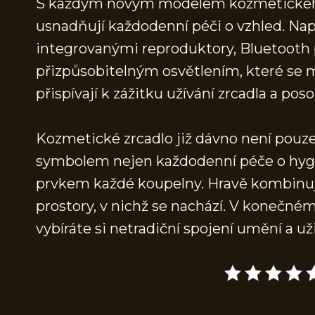
S každým novým modelem kozmetického z
usnadňují každodenní péči o vzhled. Nap
integrovanými reproduktory, Bluetooth
přizpůsobitelným osvětlením, které se m
přispívají k zážitku užívání zrcadla a po
Kozmetické zrcadlo již dávno není pouze
symbolem nejen každodenní péče o hygie
prvkem každé koupelny. Hravě kombinuj
prostory, v nichž se nachází. V konečném
vybíráte si netradiční spojení umění a už