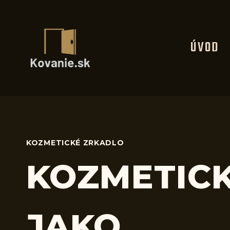
Skip
to
content
ÚVOD
KOZMETICKÉ ZRKADLO
KOZMETIC
JAKO