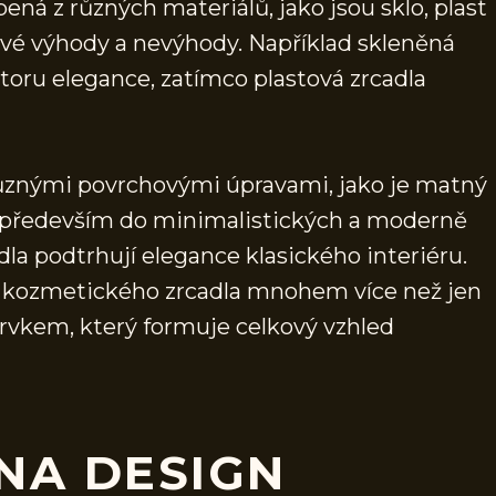
ená z různých materiálů, jako jsou sklo, plast
své výhody a nevýhody. Například skleněná
storu elegance, zatímco plastová zrcadla
 různými povrchovými úpravami, jako je matný
dí především do minimalistických a moderně
dla podtrhují elegance klasického interiéru.
 z kozmetického zrcadla mnohem více než jen
prvkem, který formuje celkový vzhled
NA DESIGN