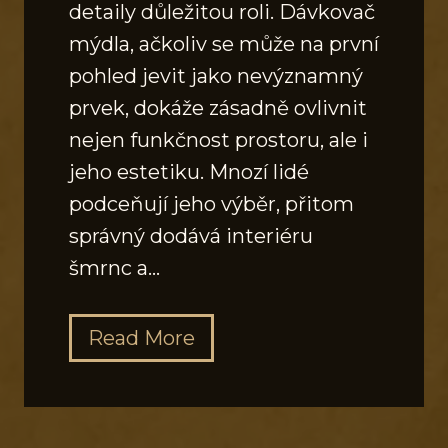
detaily důležitou roli. Dávkovač
mýdla, ačkoliv se může na první
pohled jevit jako nevýznamný
prvek, dokáže zásadně ovlivnit
nejen funkčnost prostoru, ale i
jeho estetiku. Mnozí lidé
podceňují jeho výběr, přitom
správný dodává interiéru
šmrnc a…
J
Read More
a
k
v