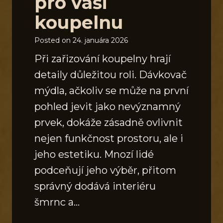
pro vaši
koupelnu
Posted on
24. januára 2026
Při zařizování koupelny hrají
detaily důležitou roli. Dávkovač
mýdla, ačkoliv se může na první
pohled jevit jako nevýznamný
prvek, dokáže zásadně ovlivnit
nejen funkčnost prostoru, ale i
jeho estetiku. Mnozí lidé
podceňují jeho výběr, přitom
správný dodává interiéru
šmrnc a…