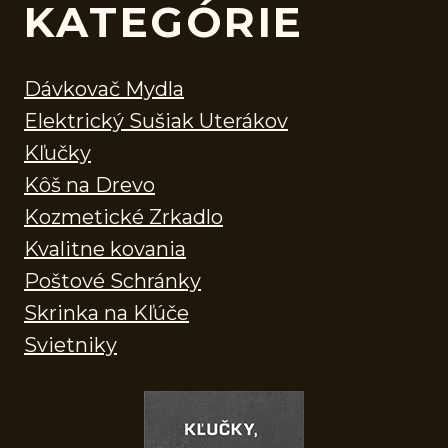
KATEGÓRIE
Dávkovač Mydla
Elektrický Sušiak Uterákov
Kľučky
Kôš na Drevo
Kozmetické Zrkadlo
Kvalitne kovania
Poštové Schránky
Skrinka na Kľúče
Svietniky