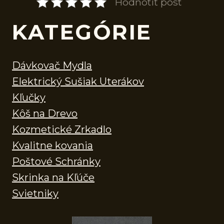
Hodnotiť post
KATEGÓRIE
Dávkovač Mydla
Elektrický Sušiak Uterákov
Kľučky
Kôš na Drevo
Kozmetické Zrkadlo
Kvalitne kovania
Poštové Schránky
Skrinka na Kľúče
Svietniky