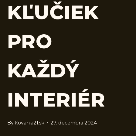
KĽUČIEK
PRO
KAŽDÝ
INTERIÉR
By
Kovania21.sk
27. decembra 2024