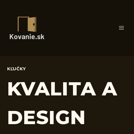
Skip
to
content
KĽUČKY
KVALITA A
DESIGN