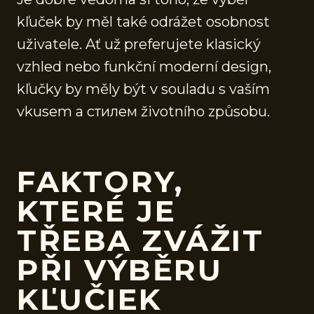
kľuček by měl také odrážet osobnost
uživatele. Ať už preferujete klasický
vzhled nebo funkční moderní design,
kľučky by měly být v souladu s vaším
vkusem a стилем životního způsobu.
FAKTORY,
KTERÉ JE
TŘEBA ZVÁŽIT
PŘI VÝBĚRU
KĽUČIEK