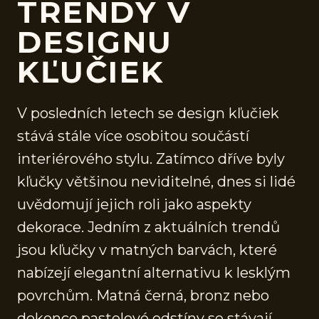
TRENDY V
DESIGNU
KĽUČIEK
V posledních letech se design kľučiek
stává stále více osobitou součástí
interiérového stylu. Zatímco dříve byly
kľučky většinou neviditelné, dnes si lidé
uvědomují jejich roli jako aspekty
dekorace. Jedním z aktuálních trendů
jsou kľučky v matných barvách, které
nabízejí elegantní alternativu k lesklým
povrchům. Matná černá, bronz nebo
dokonce pastelové odstíny se stávají