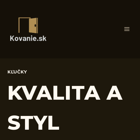
Skip
to
content
KĽUČKY
KVALITA A
STYL