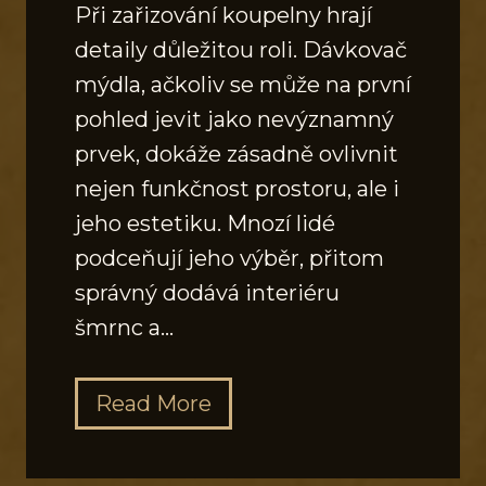
Při zařizování koupelny hrají
detaily důležitou roli. Dávkovač
mýdla, ačkoliv se může na první
pohled jevit jako nevýznamný
prvek, dokáže zásadně ovlivnit
nejen funkčnost prostoru, ale i
jeho estetiku. Mnozí lidé
podceňují jeho výběr, přitom
správný dodává interiéru
šmrnc a…
J
Read More
a
k