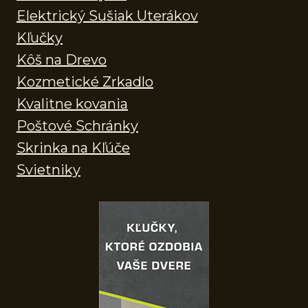
Elektrický Sušiak Uterákov
Kľučky
Kôš na Drevo
Kozmetické Zrkadlo
Kvalitne kovania
Poštové Schránky
Skrinka na Kľúče
Svietniky