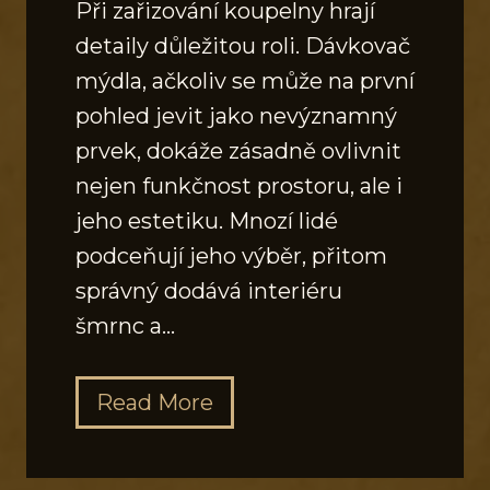
Při zařizování koupelny hrají
detaily důležitou roli. Dávkovač
mýdla, ačkoliv se může na první
pohled jevit jako nevýznamný
prvek, dokáže zásadně ovlivnit
nejen funkčnost prostoru, ale i
jeho estetiku. Mnozí lidé
podceňují jeho výběr, přitom
správný dodává interiéru
šmrnc a…
J
Read More
a
k