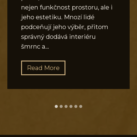
nejen funkčnost prostoru, ale i
jeho estetiku. Mnozí lidé
podceňují jeho výběr, přitom
správný dodává interiéru
šmrnc a…
J
Read More
a
k
v
y
b
r
a