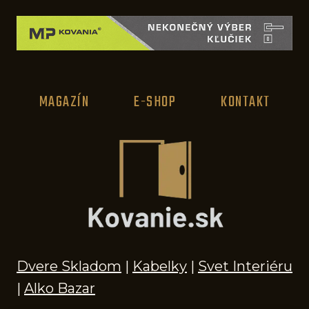
t
i
d
e
MAGAZÍN
E-SHOP
KONTAKT
á
l
n
í
d
á
v
k
Dvere Skladom
|
Kabelky
|
Svet Interiéru
o
|
Alko Bazar
v