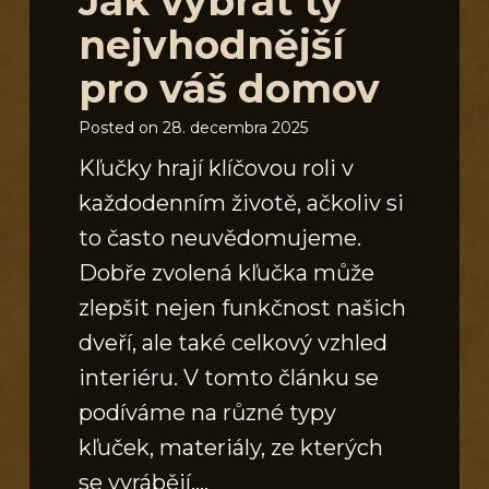
Jak vybrat ty
nejvhodnější
pro váš domov
Posted on
28. decembra 2025
Kľučky hrají klíčovou roli v
každodenním životě, ačkoliv si
to často neuvědomujeme.
Dobře zvolená kľučka může
zlepšit nejen funkčnost našich
dveří, ale také celkový vzhled
interiéru. V tomto článku se
podíváme na různé typy
kľuček, materiály, ze kterých
se vyrábějí,…