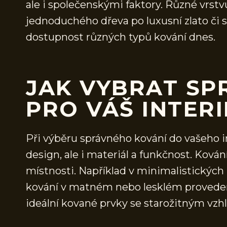
ale i společenskými faktory. Různé vrstvu
jednoduchého dřeva po luxusní zlato či st
dostupnost různých typů kování dnes.
JAK VYBRAT SP
PRO VÁŠ INTER
Při výběru správného kování do vašeho in
design, ale i materiál a funkčnost. Ková
místnosti. Například v minimalistických
kování v matném nebo lesklém provedení.
ideální kované prvky se starožitným vz