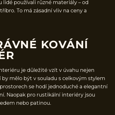
 lidé používali různé materiály – od
říbro. To má zásadní vliv na ceny a
RÁVNÉ KOVÁNÍ
IÉR
teriéru je důležité vzít v úvahu nejen
ní by mělo být v souladu s celkovým stylem
 prostorech se hodí jednoduché a elegantní
 Naopak pro rustikální interiéry jsou
hledem nebo patinou.