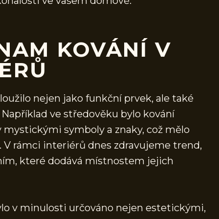
konalosti ve vašem domově.
ZNAM KOVÁNÍ V
IÉRŮ
oužilo nejen jako funkční prvek, ale také
. Například ve středověku bylo kování
ný mystickými symboly a znaky, což mělo
. V rámci interiérů dnes zdravujeme trend,
ím, které dodává místnostem jejich
bylo v minulosti určováno nejen estetickými,