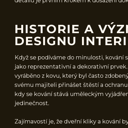
detailů je prvním krokem k dosažení do
HISTORIE A VÝ
DESIGNU INTER
Když se podíváme do minulosti, kování sl
jako reprezentativní a dekorativní prvek
vyráběno z kovu, který byl často zdobe
svému majiteli přinášet štěstí a ochranu
kdy se kování stává uměleckým vyjádřen
jedinečnost.
Zajímavostí je, že dveřní kliky a kování 