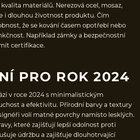
 kvalita materiálů. Nerezová ocel, mosaz,
ale i dlouhou životnost produktu. Čím
dobnost, že se kování časem opotřebí nebo
funkčnost. Například zámky a bezpečnostní
ít certifikace.
NÍ PRO ROK 2024
ází v roce 2024 s minimalistickým
host a efektivitu. Přírodní barvy a textury
esignéři volí matné povrchy namísto lesklých.
vy, které zajišťují lepší odolnost proti
šuje údržbu a zajišťuje dlouhotrvající