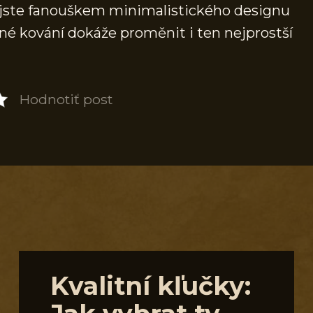
 jste fanouškem minimalistického designu
vné kování dokáže proměnit i ten nejprostší
Hodnotiť post
S
Kvalitní kľučky: