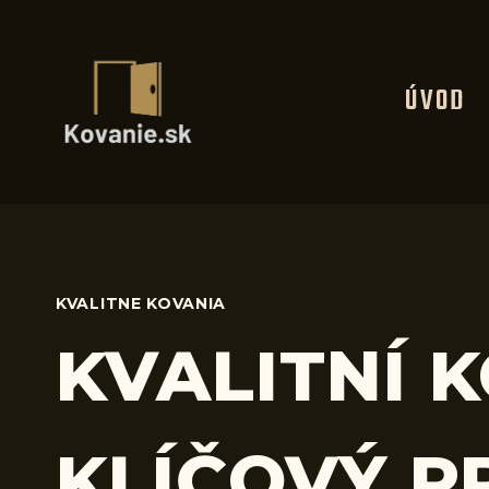
Skip
to
content
ÚVOD
KVALITNE KOVANIA
KVALITNÍ 
KLÍČOVÝ P