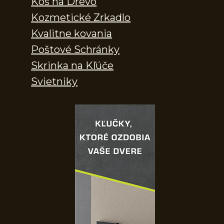
Kôš na Drevo
Kozmetické Zrkadlo
Kvalitne kovania
Poštové Schránky
Skrinka na Kľúče
Svietniky