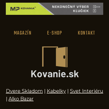
t
i
d
e
MAGAZÍN
E-SHOP
KONTAKT
á
l
n
í
d
á
v
k
Dvere Skladom
|
Kabelky
|
Svet Interiéru
o
|
Alko Bazar
v