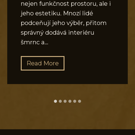
nejen funkčnost prostoru, ale i
jeho estetiku. Mnozí lidé
podceňují jeho výběr, přitom
správný dodává interiéru
šmrnc a…
J
Read More
a
k
v
y
b
r
a