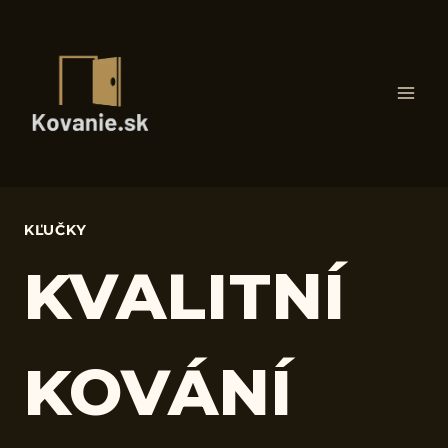
Skip
to
content
KĽUČKY
KVALITNÍ
KOVÁNÍ