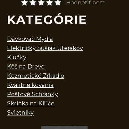
Hodnotiť post
KATEGÓRIE
Dávkovač Mydla
Elektrický Sušiak Uterákov
Kľučky
Kôš na Drevo
Kozmetické Zrkadlo
Kvalitne kovania
Poštové Schránky
Skrinka na Kľúče
Svietniky