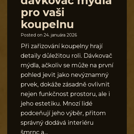
dávkovač mýdla
pro vaši
koupelnu
Posted on
24. januára 2026
Při zařizování koupelny hrají
detaily důležitou roli. Dávkovač
mýdla, ačkoliv se může na první
pohled jevit jako nevýznamný
prvek, dokáže zásadně ovlivnit
nejen funkčnost prostoru, ale i
jeho estetiku. Mnozí lidé
podceňují jeho výběr, přitom
správný dodává interiéru
šmrnc a…