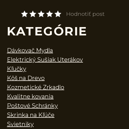
Hodnotiť post
KATEGÓRIE
Dávkovač Mydla
Elektrický Sušiak Uterákov
Kľučky
Kôš na Drevo
Kozmetické Zrkadlo
Kvalitne kovania
Poštové Schránky
Skrinka na Kľúče
Svietniky