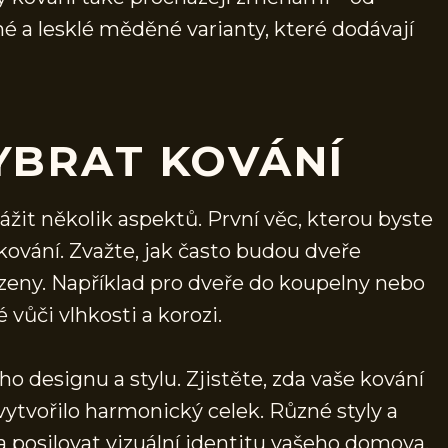
né a lesklé měděné varianty, které dodávají
YBRAT KOVÁNÍ
ážit několik aspektů. První věc, kterou byste
 kování. Zvažte, jak často budou dveře
zeny. Například pro dveře do koupelny nebo
 vůči vlhkosti a korozi.
 designu a stylu. Zjistěte, zda vaše kování
vytvořilo harmonický celek. Různé styly a
posilovat vizuální identitu vašeho domova.