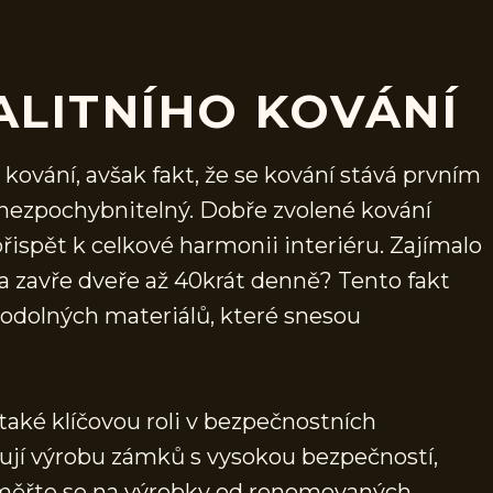
ALITNÍHO KOVÁNÍ
kování, avšak fakt, že se kování stává prvním
ezpochybnitelný. Dobře zvolené kování
přispět k celkové harmonii interiéru. Zajímalo
a zavře dveře až 40krát denně? Tento fakt
a odolných materiálů, které snesou
také klíčovou roli v bezpečnostních
ují výrobu zámků s vysokou bezpečností,
Zaměřte se na výrobky od renomovaných