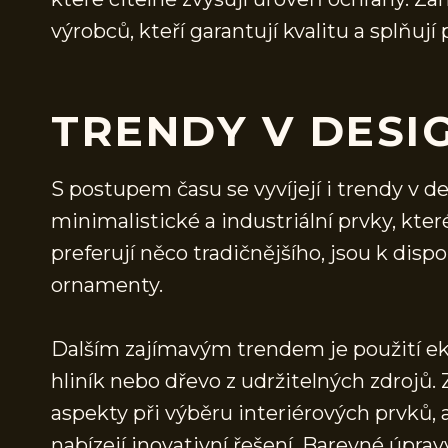
výrobců, kteří garantují kvalitu a splňují
TRENDY V DESI
S postupem času se vyvíjejí i trendy v d
minimalistické a industriální prvky, kter
preferují něco tradičnějšího, jsou k disp
ornamenty.
Dalším zajímavým trendem je použití eko
hliník nebo dřevo z udržitelných zdrojů. 
aspekty při výběru interiérových prvků, 
nabízejí inovativní řešení. Barevné úpra