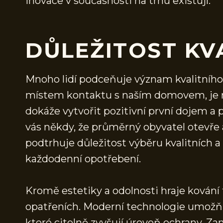
inovace v současnosti na trhu existují.
DŮLEŽITOST KV
Mnoho lidí podceňuje význam kvalitního 
místem kontaktu s naším domovem, je n
dokáže vytvořit pozitivní první dojem a 
vás někdy, že průměrný obyvatel otevře 
podtrhuje důležitost výběru kvalitních 
každodenní opotřebení.
Kromě estetiky a odolnosti hraje kování 
opatřeních. Moderní technologie umožň
které citelně zvyšují úroveň ochrany. 