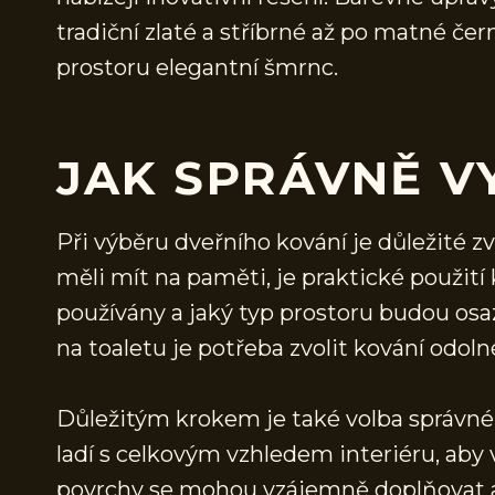
tradiční zlaté a stříbrné až po matné čer
prostoru elegantní šmrnc.
JAK SPRÁVNĚ V
Při výběru dveřního kování je důležité zv
měli mít na paměti, je praktické použití
používány a jaký typ prostoru budou osa
na toaletu je potřeba zvolit kování odolné
Důležitým krokem je také volba správného
ladí s celkovým vzhledem interiéru, aby 
povrchy se mohou vzájemně doplňovat a 