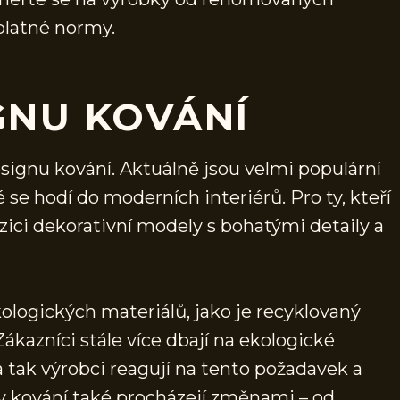
 platné normy.
GNU KOVÁNÍ
esignu kování. Aktuálně jsou velmi populární
é se hodí do moderních interiérů. Pro ty, kteří
ozici dekorativní modely s bohatými detaily a
logických materiálů, jako je recyklovaný
Zákazníci stále více dbají na ekologické
a tak výrobci reagují na tento požadavek a
vy kování také procházejí změnami – od