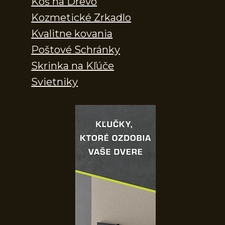
Kôš na Drevo
Kozmetické Zrkadlo
Kvalitne kovania
Poštové Schránky
Skrinka na Kľúče
Svietniky