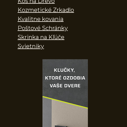
Kôš na Drevo
Kozmetické Zrkadlo
Kvalitne kovania
Poštové Schránky
Skrinka na Kľúče
Svietniky