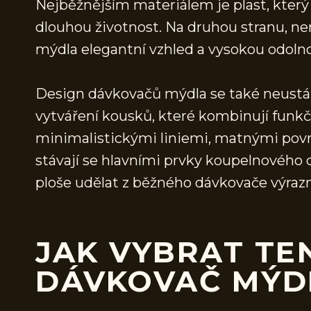
Nejběžnějším materiálem je plast, který 
dlouhou životnost. Na druhou stranu, n
mýdla elegantní vzhled a vysokou odolno
Design dávkovačů mýdla se také neustál
vytváření kousků, které kombinují funkč
minimalistickými liniemi, matnými povrc
stávají se hlavními prvky koupelnového
ploše udělat z běžného dávkovače výrazn
JAK VYBRAT TE
DÁVKOVAČ MÝD