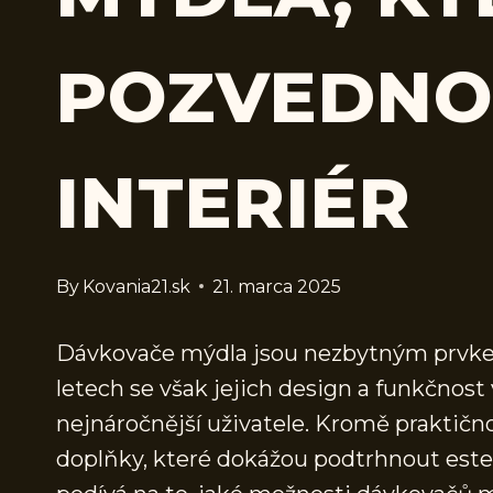
POZVEDNO
INTERIÉR
By
Kovania21.sk
21. marca 2025
Dávkovače mýdla jsou nezbytným prvkem
letech se však jejich design a funkčnost
nejnáročnější uživatele. Kromě praktičn
doplňky, které dokážou podtrhnout estet