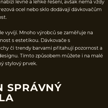
nabízí levné a lehké řešení, avšak nemá vždy
erezová ocel nebo sklo dodávají dávkovačům
st.
e vyvíjí. Mnoho výrobců se zaměřuje na
nost s estetikou. Dávkovače s
hy či trendy barvami přitahují pozornost a
 designu. Tímto způsobem můžete i na malé
ý stylový prvek.
N SPRÁVNÝ
LA