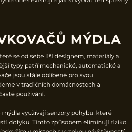
dla dnes existují a jak si vybrat ten správný
ÁVKOVAČŮ MÝDLA
teré se od sebe liší designem, materiály a
ší typy patří mechanické, automatické a
če jsou stále oblíbené pro svou
jdeme v tradičních domácnostech a
asté používání.
mýdla využívají senzory pohybu, které
osti dotyku. Tímto způsobem eliminují riziko
především v místech s vysokou návštěvností.