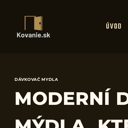
Skip
to
content
ÚVOD
DÁVKOVAČ MYDLA
MODERNÍ 
MÝDLA, KT