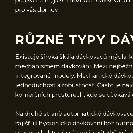
podívá na to, jaké možnosti dávkovačů mý
pro váš domov.
RŮZNÉ TYPY D
Existuje široká škála dávkovačů mýdla, k
mechanismem dávkování. Mezi nejběžněj
integrované modely. Mechanické dávkova
jednoduchost a robustnost. Často je na
komerčních prostorech, kde se očekává č
Na druhé straně automatické dávkovače 
zajišťují hygienické dávkování bez nutn
přenosu bakterií, což může být klíčové 