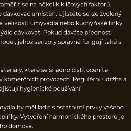
aměřit se na několik klíčových faktorů.
 dávkovač umístěn. Ujistěte se, že zvolený
 velikosti umyvadla nebo kuchyňské linky.
mýdlo dávkovat. Pokud dáváte přednost
odel, jehož senzory správně fungují také s
eriály, které se snadno čistí, oceníte
 komerčních provozech. Regulérní údržba a
ajišťují hygienické používání.
dla by měl ladit s ostatními prvky vašeho
í doplňky. Vytvoření harmonického prostoru je
ého domova.