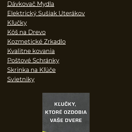
Dávkovač Mydla
Elektrický Sušiak Uterákov
Kľučky
Kôš na Drevo
Kozmetické Zrkadlo
Kvalitne kovania
Poštové Schránky
Skrinka na Kľúče
Svietniky