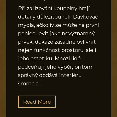
Při zařizování koupelny hrají
detaily důležitou roli. Dávkovač
mýdla, ačkoliv se může na první
pohled jevit jako nevýznamný
prvek, dokáže zásadně ovlivnit
nejen funkčnost prostoru, ale i
jeho estetiku. Mnozí lidé
podceňují jeho výběr, přitom
správný dodává interiéru
šmrnc a…
J
Read More
a