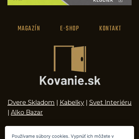
i
d
e
MAGAZÍN
E-SHOP
KONTAKT
á
l
n
í
d
á
v
k
Dvere Skladom
|
Kabelky
|
Svet Interiéru
o
|
Alko Bazar
v
a
Používame súbory cookies. Vypnúť ich môžete v