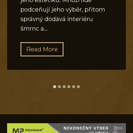
podceňují jeho výběr, přitom
správný dodává interiéru
šmrnc a…
J
Read More
a
k
v
y
b
r
a
t