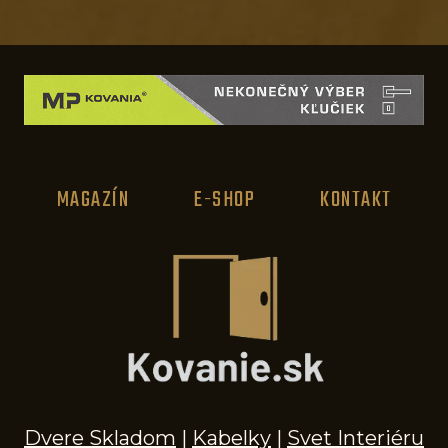
r
a
t
i
d
e
MAGAZÍN
E-SHOP
KONTAKT
á
l
n
í
d
á
v
k
Dvere Skladom
|
Kabelky
|
Svet Interiéru