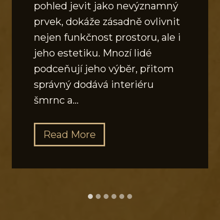
pohled jevit jako nevýznamný
prvek, dokáže zásadně ovlivnit
nejen funkčnost prostoru, ale i
jeho estetiku. Mnozí lidé
podceňují jeho výběr, přitom
správný dodává interiéru
šmrnc a…
J
Read More
a
k
v
y
b