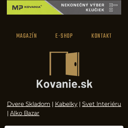
t
i
d
e
MAGAZÍN
E-SHOP
KONTAKT
á
l
n
í
d
á
v
k
Dvere Skladom
|
Kabelky
|
Svet Interiéru
o
|
Alko Bazar
v