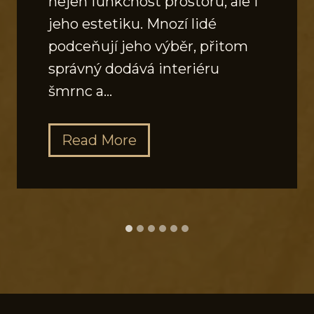
nejen funkčnost prostoru, ale i
jeho estetiku. Mnozí lidé
podceňují jeho výběr, přitom
správný dodává interiéru
šmrnc a…
J
Read More
a
k
v
y
b
r
a