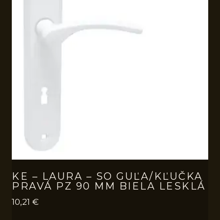
KE – LAURA – SO GUĽA/KĽUČKA
PRAVÁ PZ 90 MM BIELA LESKLÁ
10,21
€