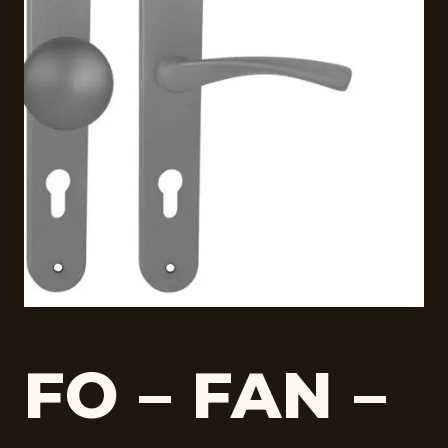
FO – FAN –