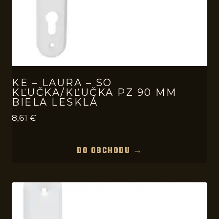
KE – LAURA – SO
KĽUČKA/KĽUČKA PZ 90 MM
BIELA LESKLÁ
8,61
€
DO OBCHODU →