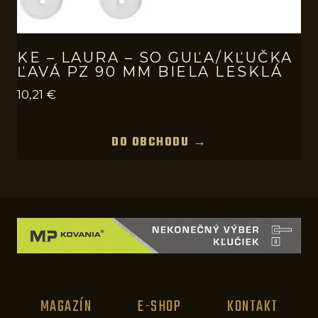
KE – LAURA – SO GUĽA/KĽUČKA
ĽAVÁ PZ 90 MM BIELA LESKLÁ
10,21
€
DO OBCHODU →
MAGAZÍN
E-SHOP
KONTAKT