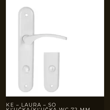
KE – LAURA – SO
KĽUČKA/KĽUČKA WC 72 MM