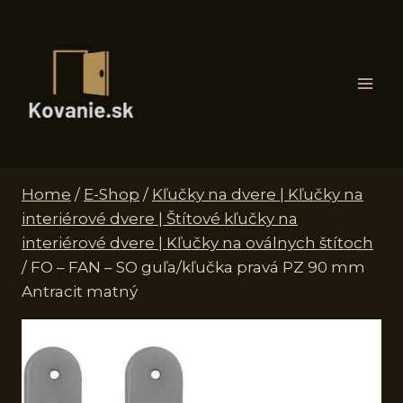
Skip
to
content
Home
/
E-Shop
/
Kľučky na dvere | Kľučky na
interiérové dvere | Štítové kľučky na
interiérové dvere | Kľučky na oválnych štítoch
/
FO – FAN – SO guľa/kľučka pravá PZ 90 mm
Antracit matný