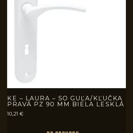
KE – LAURA – SO GUĽA/KĽUČKA
PRAVÁ PZ 90 MM BIELA LESKLÁ
10,21
€