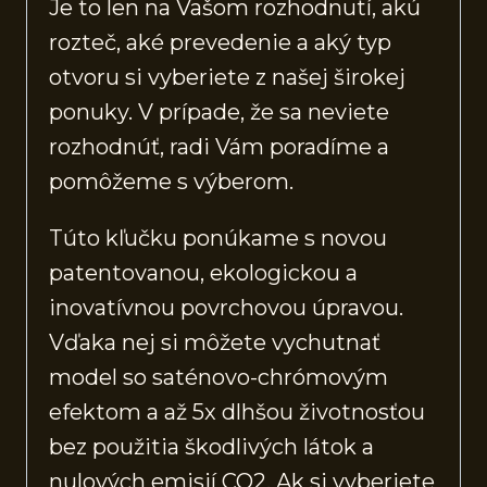
Je to len na Vašom rozhodnutí, akú
rozteč, aké prevedenie a aký typ
otvoru si vyberiete z našej širokej
ponuky. V prípade, že sa neviete
rozhodnúť, radi Vám poradíme a
pomôžeme s výberom.
Túto kľučku ponúkame s novou
patentovanou, ekologickou a
inovatívnou povrchovou úpravou.
Vďaka nej si môžete vychutnať
model so saténovo-chrómovým
efektom a až 5x dlhšou životnosťou
bez použitia škodlivých látok a
nulových emisií CO2. Ak si vyberiete