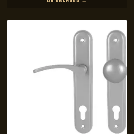
DO OBCHODU →