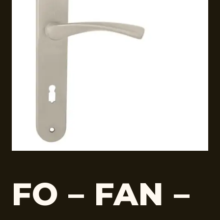
FO – FAN –