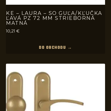
KE – LAURA – SO GUĽA/KĽUČKA
ĽAVÁ PZ 72 MM STRIEBORNÁ
MATNÁ
10,21
€
DO OBCHODU →