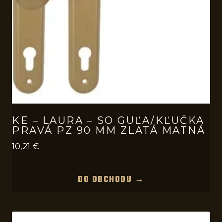
KE – LAURA – SO GUĽA/KĽUČKA
PRAVÁ PZ 90 MM ZLATÁ MATNÁ
10,21
€
DO OBCHODU →