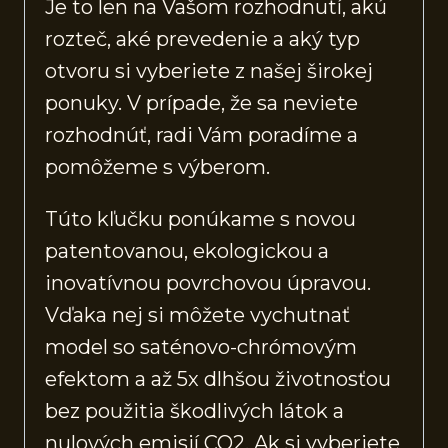
Je to len na Vašom rozhodnutí, akú
rozteč, aké prevedenie a aký typ
otvoru si vyberiete z našej širokej
ponuky. V prípade, že sa neviete
rozhodnúť, radi Vám poradíme a
pomôžeme s výberom.
Túto kľučku ponúkame s novou
patentovanou, ekologickou a
inovatívnou povrchovou úpravou.
Vďaka nej si môžete vychutnať
model so saténovo-chrómovým
efektom a až 5x dlhšou životnosťou
bez použitia škodlivých látok a
nulových emisií CO2. Ak si vyberiete