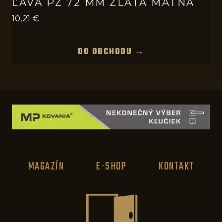
ĽAVÁ PZ 72 MM ZLATÁ MATNÁ
10,21
€
DO OBCHODU →
MAGAZÍN
E-SHOP
KONTAKT