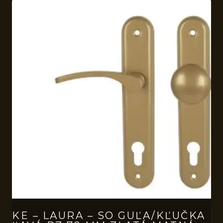
KE – LAURA – SO GUĽA/KĽUČKA