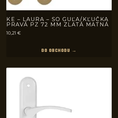
KE – LAURA – SO GUĽA/KĽUČKA
PRAVÁ PZ 72 MM ZLATÁ MATNÁ
10,21
€
DO OBCHODU →