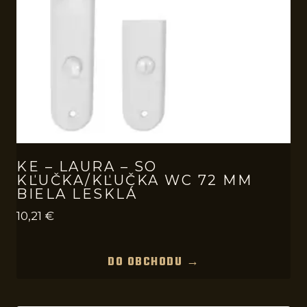
KE – LAURA – SO
KĽUČKA/KĽUČKA WC 72 MM
BIELA LESKLÁ
10,21
€
DO OBCHODU →