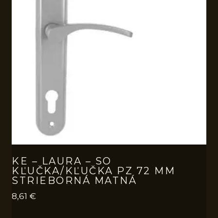
KE – LAURA – SO
KĽUČKA/KĽUČKA PZ 72 MM
STRIEBORNÁ MATNÁ
8,61
€