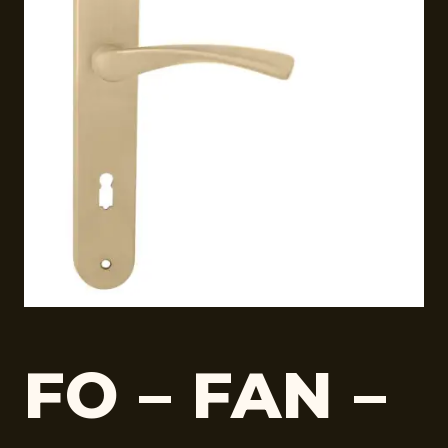
FO – FAN –