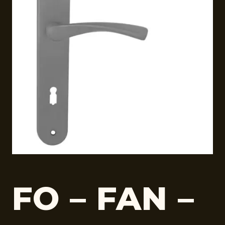
FO – FAN –