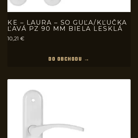
KE – LAURA – SO GUĽA/KĽUČKA
ĽAVÁ PZ 90 MM BIELA LESKLÁ
10,21
€
DO OBCHODU →