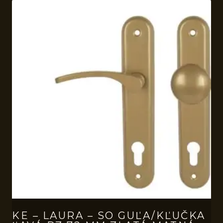
KE – LAURA – SO GUĽA/KĽUČKA