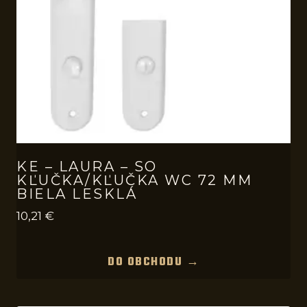
KE – LAURA – SO
KĽUČKA/KĽUČKA WC 72 MM
BIELA LESKLÁ
10,21
€
DO OBCHODU →