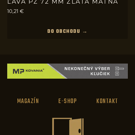
ĽAVÁ PZ 72 MM ZLATÁ MATNÁ
10,21
€
DO OBCHODU →
MAGAZÍN
E-SHOP
KONTAKT