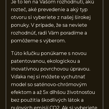
Je to len na Vašom rozhodnutí, akú
rozteč, aké prevedenie a aký typ
otvoru si vyberiete z našej širokej
ponuky. V prípade, že sa neviete
rozhodnúť, radi Vám poradíme a
pomôžeme s výberom.
Túto kľučku ponúkame s novou
patentovanou, ekologickou a
inovatívnou povrchovou úpravou.
Vďaka nej si môžete vychutnať
model so saténovo-chrómovým
efektom a až 5x dlhšou životnosťou
bez použitia škodlivých látok a
nulových emisií CO2. Ak si vyberiete