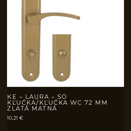
KE – LAURA – SO
KĽUČKA/KĽUČKA WC 72 MM
ZLATÁ MATNÁ
10,21
€