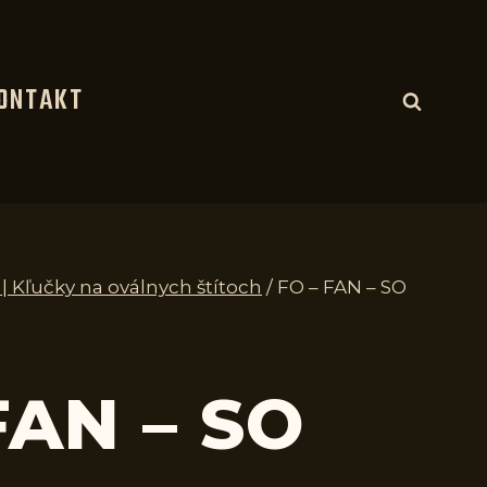
ONTAKT
 | Kľučky na oválnych štítoch
/
FO – FAN – SO
FAN – SO