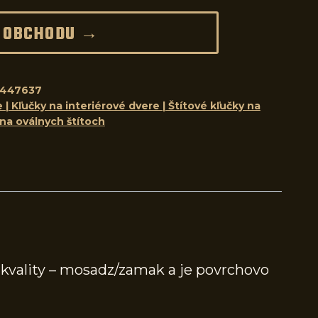
 OBCHODU →
8447637
 | Kľučky na interiérové dvere | Štítové kľučky na
 na oválnych štítoch
 kvality – mosadz/zamak a je povrchovo