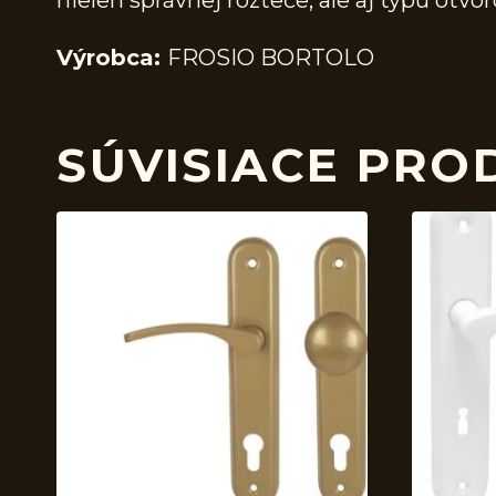
nielen správnej rozteče, ale aj typu ot
Výrobca:
FROSIO BORTOLO
SÚVISIACE PRO