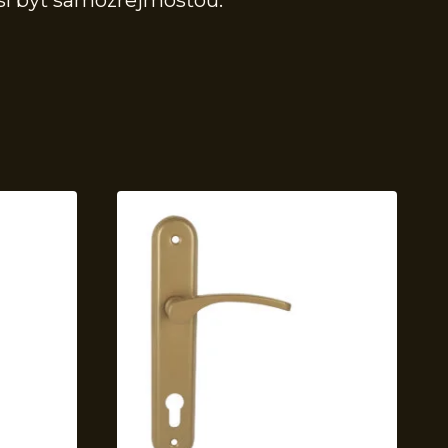
sí byť samozrejmosťou.