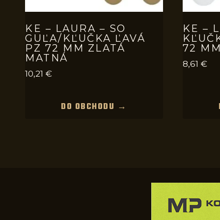
KE – LAURA – SO
KE – 
GUĽA/KĽUČKA ĽAVÁ
KĽUČ
PZ 72 MM ZLATÁ
72 MM
MATNÁ
8,61
€
10,21
€
DO OBCHODU →