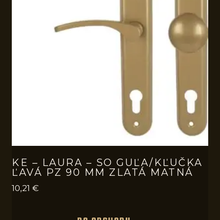
KE – LAURA – SO GUĽA/KĽUČKA
ĽAVÁ PZ 90 MM ZLATÁ MATNÁ
10,21
€