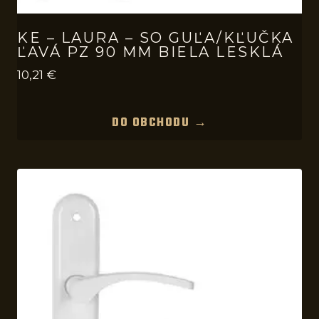
KE – LAURA – SO GUĽA/KĽUČKA
ĽAVÁ PZ 90 MM BIELA LESKLÁ
10,21
€
DO OBCHODU →