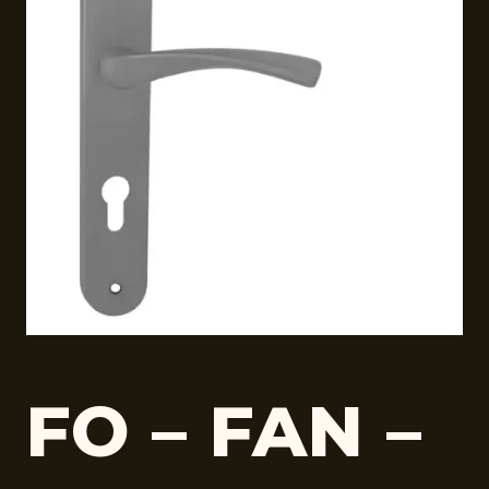
FO – FAN –