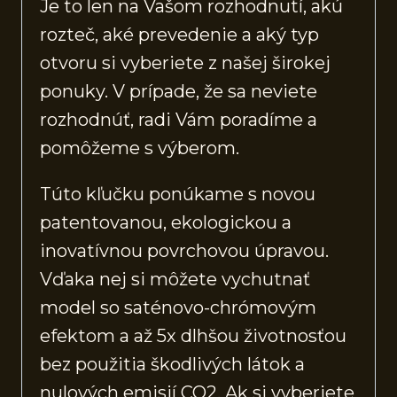
Je to len na Vašom rozhodnutí, akú
rozteč, aké prevedenie a aký typ
otvoru si vyberiete z našej širokej
ponuky. V prípade, že sa neviete
rozhodnúť, radi Vám poradíme a
pomôžeme s výberom.
Túto kľučku ponúkame s novou
patentovanou, ekologickou a
inovatívnou povrchovou úpravou.
Vďaka nej si môžete vychutnať
model so saténovo-chrómovým
efektom a až 5x dlhšou životnosťou
bez použitia škodlivých látok a
nulových emisií CO2. Ak si vyberiete