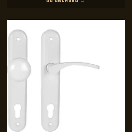
DO OBCHODU →