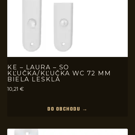
KE – LAURA – SO
KĽUČKA/KĽUČKA WC 72 MM
BIELA LESKLÁ
10,21
€
DO OBCHODU →