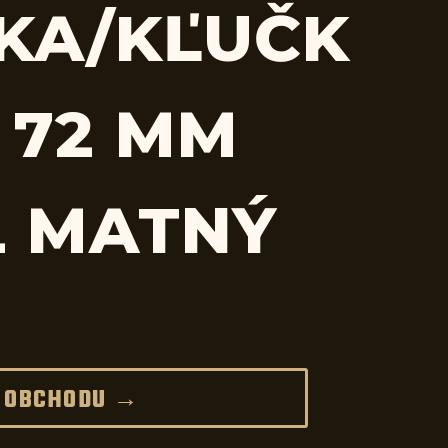
KA/KĽUČK
 72 MM
L MATNÝ
 OBCHODU →