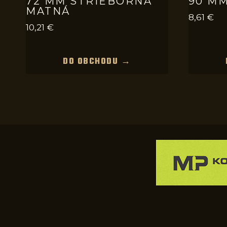
72 MM STRIEBORNÁ
90 MM
MATNÁ
8,61
€
10,21
€
DO OBCHODU →