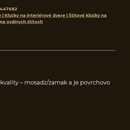
8447682
 | Kľučky na interiérové dvere | Štítové kľučky na
 na oválnych štítoch
 kvality – mosadz/zamak a je povrchovo