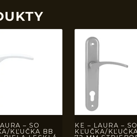
DUKTY
LAURA – SO
KE – LAURA – S
KA/KĽUČKA BB
KĽUČKA/KĽUČKA