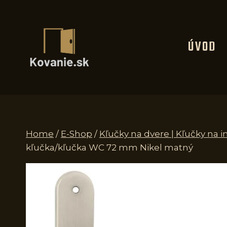
Skip
to
content
ÚVOD
Home
/
E-Shop
/
Kľučky na dvere | Kľučky na i
kľučka/kľučka WC 72 mm Nikel matný