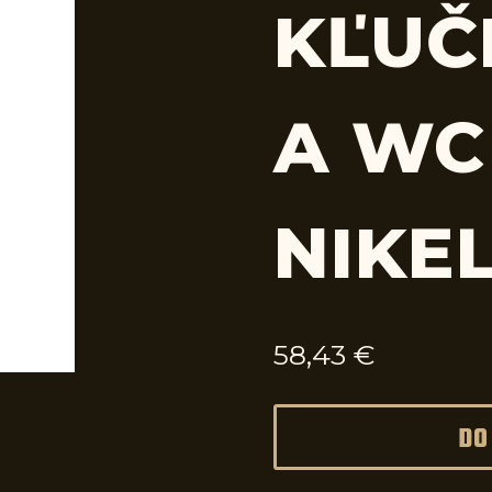
KĽUČ
A WC
NIKE
58,43
€
DO