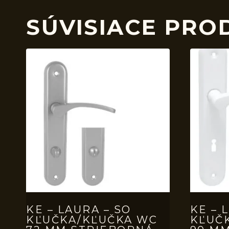
SÚVISIACE PRO
KE – LAURA – SO
KE – 
KĽUČKA/KĽUČKA WC
KĽUČ