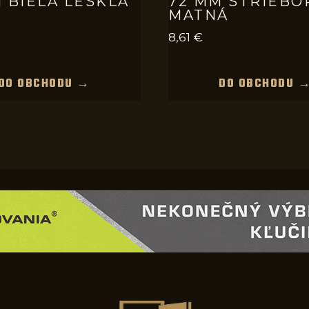
 BIELA LESKLÁ
72 MM STRIEBO
MATNÁ
8,61
€
DO OBCHODU →
DO OBCHODU 