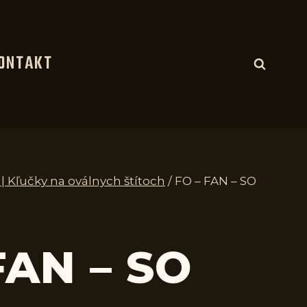
ONTAKT
 | Kľučky na oválnych štítoch
/
FO – FAN – SO
FAN – SO