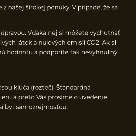
 z našej širokej ponuky. V prípade, že sa
úpravou. Vďaka nej si môžete vychutnať
ých látok a nulových emisií CO2. Ak si
ľnú hodnotu a podporíte tak nevyhnutný
osou kľúča (rozteč). Štandardná
mieru a preto Vás prosíme o uvedenie
sí byť samozrejmosťou.