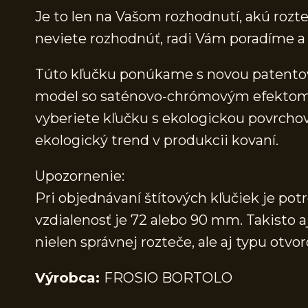
Je to len na Vašom rozhodnutí, akú rozteč
neviete rozhodnúť, radi Vám poradíme
Túto kľučku ponúkame s novou patentov
model so saténovo-chrómovým efektom a a
vyberiete kľučku s ekologickou povrcho
ekologický trend v produkcii kovaní.
Upozornenie:
Pri objednávaní štítových kľučiek je pot
vzdialenosť je 72 alebo 90 mm. Takisto a
nielen správnej rozteče, ale aj typu ot
Výrobca:
FROSIO BORTOLO