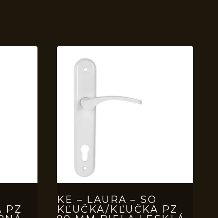
O
KE – LAURA – SO
 PZ
KĽUČKA/KĽUČKA PZ