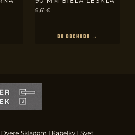
RNÁ
90 MM BIELA LESKLÁ
8,61
€
→
DO OBCHODU →
Dvere Skladom
|
Kabelky
|
Svet