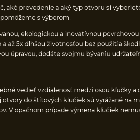
, aké prevedenie a aký typ otvoru si vyberiete
 a pomôžeme s výberom.
anou, ekologickou a inovatívnou povrchovou 
ž 5x dlhšou životnosťou bez použitia škodliv
vou úpravou, dodáte svojmu bývaniu udržate
rebné vedieť vzdialenosť medzi osou kľučky a 
j otvory do štítových kľučiek sú vyrážané na 
vorov. V opačnom prípade výmena kľučiek nemu