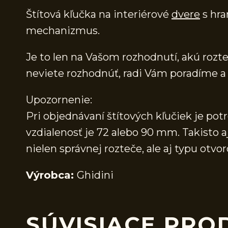
Štítová kľučka na interiérové
dvere
s hra
mechanizmus.
Je to len na Vašom rozhodnutí, akú rozteč
neviete rozhodnúť, radi Vám poradíme
Upozornenie:
Pri objednávaní štítových kľučiek je pot
vzdialenosť je 72 alebo 90 mm. Takisto a
nielen správnej rozteče, ale aj typu ot
Výrobca:
Ghidini
SÚVISIACE PRO