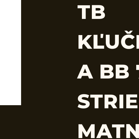
TB
KĽUČ
A BB
STRI
MAT