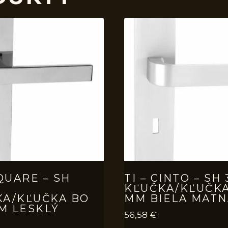
SQUARE – SH
TI – CINTO – SH
KĽUČKA/KĽUČKA
KA/KĽUČKA BO
MM BIELA MATN
M LESKLÝ
56,58
€