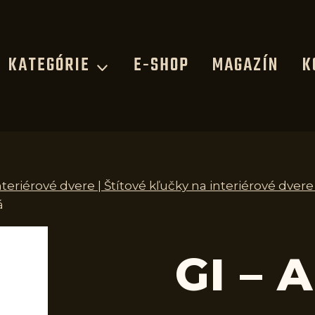
KATEGÓRIE
E-SHOP
MAGAZÍN
K
nteriérové dvere | Štítové kľučky na interiérové dvere
á
GI – 