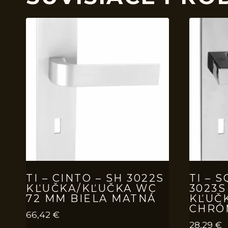
TI – CINTO – SH 3022S
TI – 
KĽUČKA/KĽUČKA WC
3023S
72 MM BIELA MATNÁ
KĽUČ
CHRÓ
66,42
€
28,29
€