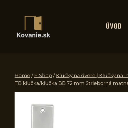
Skip
to
content
ÚVOD
Home
/
E-Shop
/
Kľučky na dvere | Kľučky na i
TB kľučka/kľučka BB 72 mm Strieborná matn