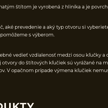
natým štítom je vyrobená z hliníka a je povr
, aké prevedenie a aký typ otvoru si vyberiete
 a pomôžeme s výberom.
rebné vedieť vzdialenosť medzi osou kľučky a 
j otvory do štítových kľučiek sú vyrážané na 
vorov. V opačnom prípade výmena kľučiek nemu
DUKTY