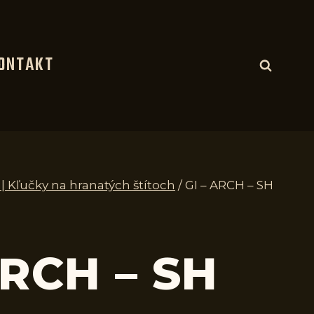
ONTAKT
 | Kľučky na hranatých štítoch
/
GI – ARCH – SH
ARCH – SH