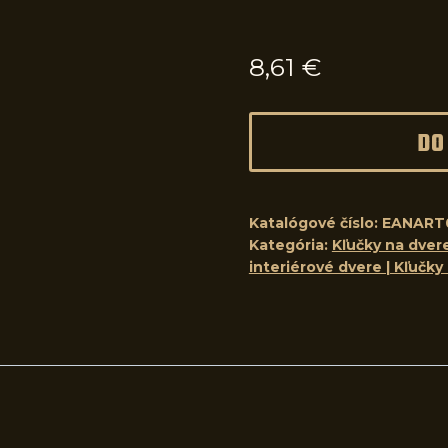
8,61
€
DO
Katalógové číslo:
EANART
Kategória:
Kľučky na dvere
interiérové dvere | Kľučky