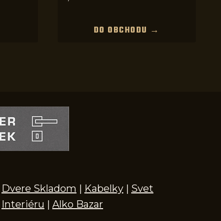
→
DO OBCHODU →
Dvere Skladom
|
Kabelky
|
Svet
Interiéru
|
Alko Bazar