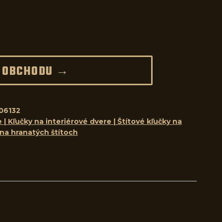
 OBCHODU →
06132
 | Kľučky na interiérové dvere | Štítové kľučky na
 na hranatých štítoch