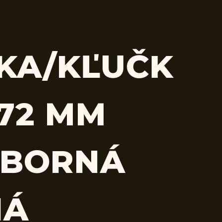
KA/KĽUČK
 72 MM
EBORNÁ
NÁ