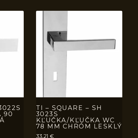
 3022S
TI – SQUARE – SH
 90
3023S
Á
KĽUČKA/KĽUČKA WC
78 MM CHRÓM LESKLÝ
33,21
€