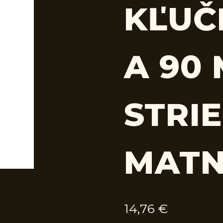
KĽUČ
A 90
STRI
MAT
14,76
€