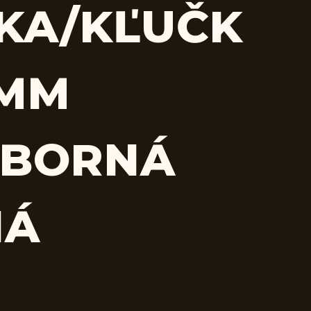
KA/KĽUČK
 MM
EBORNÁ
NÁ