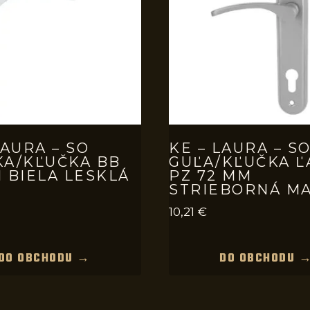
LAURA – SO
KE – LAURA – S
KA/KĽUČKA BB
GUĽA/KĽUČKA Ľ
 BIELA LESKLÁ
PZ 72 MM
STRIEBORNÁ M
10,21
€
DO OBCHODU →
DO OBCHODU 