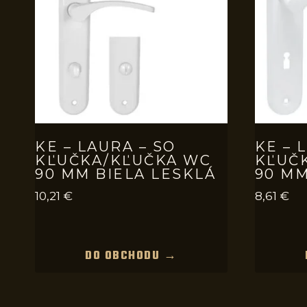
KE – LAURA – SO
KE – 
KĽUČKA/KĽUČKA WC
KĽUČ
90 MM BIELA LESKLÁ
90 MM
10,21
€
8,61
€
DO OBCHODU →