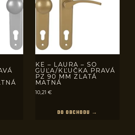
O
KE – LAURA – SO
AVÁ
GUĽA/KĽUČKA PRAVÁ
PZ 90 MM ZLATÁ
ATNÁ
MATNÁ
10,21
€
→
DO OBCHODU →