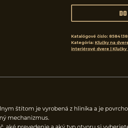
DO
Katalógové číslo:
858413
Kategória:
Kľučky na dvere
interiérové dvere | Kľučky
lnym štítom je vyrobená z hliníka a je povrch
tný mechanizmus.
, aké prevedenie a aký typ otvoru si vyberiete