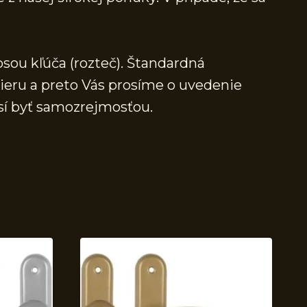
osou kľúča (rozteč). Štandardná
mieru a preto Vás prosíme o uvedenie
sí byť samozrejmosťou.