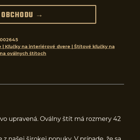
 OBCHODU →
8002645
 | Kľučky na interiérové dvere | Štítové kľučky na
 na oválnych štítoch
ovo upravená. Oválny štít má rozmery 42
 z našej širokej ponuky. V prípade, že sa