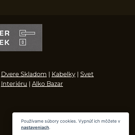
Dvere Skladom
|
Kabelky
|
Svet
Interiéru
|
Alko Bazar
Používame súbory cookies. Vypnúť ich môžete v
nastaveniach
.