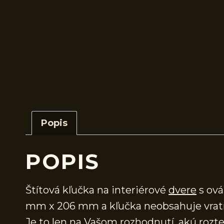
Popis
POPIS
Štítová kľučka na interiérové
dvere
s ová
mm x 206 mm a kľučka neobsahuje vra
Je to len na Vašom rozhodnutí, akú rozteč