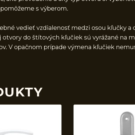
 a pomôžeme s výberom.
rebné vedieť vzdialenosť medzi osou kľučky a 
j otvory do štítových kľučiek sú vyrážané na 
vorov. V opačnom prípade výmena kľučiek nemu
DUKTY