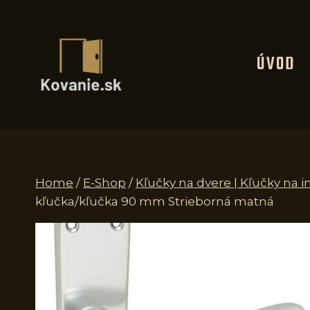
Skip
to
content
ÚVOD
Home
/
E-Shop
/
Kľučky na dvere | Kľučky na i
kľučka/kľučka 90 mm Strieborná matná