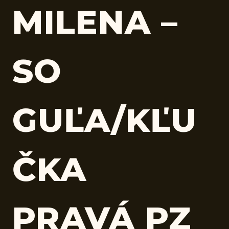
MILENA –
SO
GUĽA/KĽU
ČKA
PRAVÁ PZ