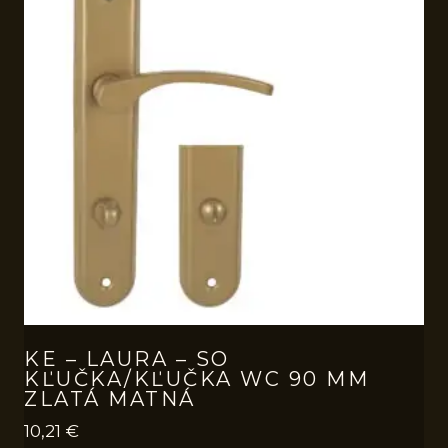
KE – LAURA – SO
KĽUČKA/KĽUČKA WC 90 MM
ZLATÁ MATNÁ
10,21
€