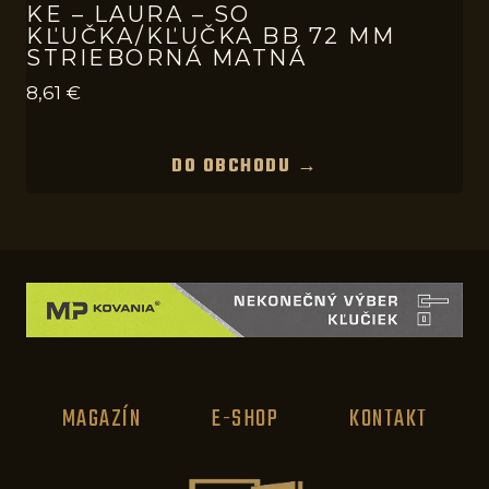
KE – LAURA – SO
KĽUČKA/KĽUČKA BB 72 MM
STRIEBORNÁ MATNÁ
8,61
€
DO OBCHODU →
MAGAZÍN
E-SHOP
KONTAKT