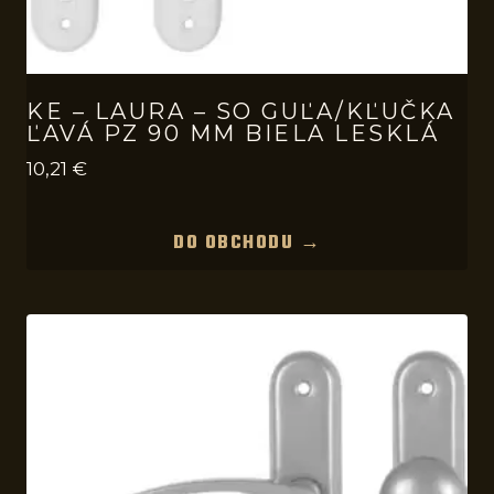
KE – LAURA – SO GUĽA/KĽUČKA
ĽAVÁ PZ 90 MM BIELA LESKLÁ
10,21
€
DO OBCHODU →