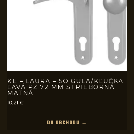
KE – LAURA – SO GUĽA/KĽUČKA
ĽAVÁ PZ 72 MM STRIEBORNÁ
MATNÁ
10,21
€
DO OBCHODU →