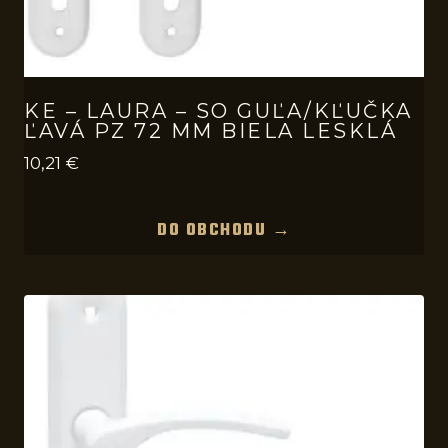
KE – LAURA – SO GUĽA/KĽUČKA
ĽAVÁ PZ 72 MM BIELA LESKLÁ
10,21
€
DO OBCHODU →