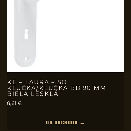
KE – LAURA – SO
KĽUČKA/KĽUČKA BB 90 MM
BIELA LESKLÁ
8,61
€
DO OBCHODU →