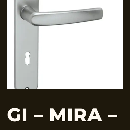
GI – MIRA –