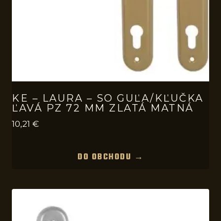
KE – LAURA – SO GUĽA/KĽUČKA
ĽAVÁ PZ 72 MM ZLATÁ MATNÁ
10,21
€
DO OBCHODU →