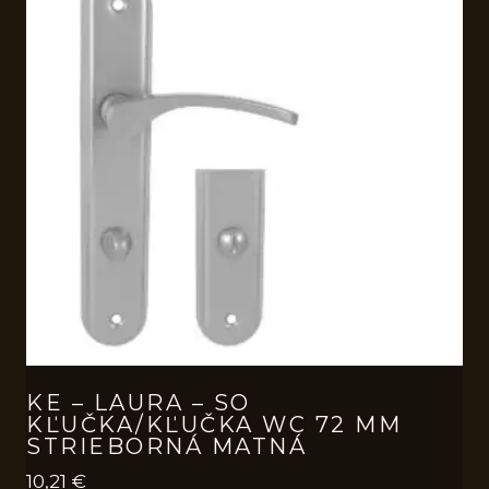
KE – LAURA – SO
KĽUČKA/KĽUČKA WC 72 MM
STRIEBORNÁ MATNÁ
10,21
€