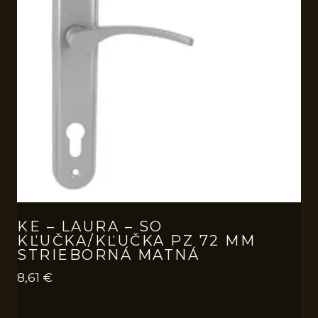
KE – LAURA – SO
KĽUČKA/KĽUČKA PZ 72 MM
STRIEBORNÁ MATNÁ
8,61
€