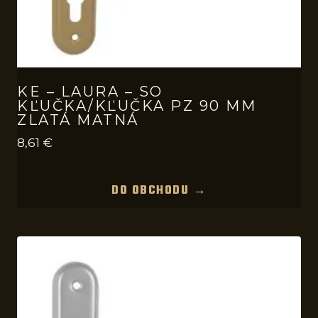
KE – LAURA – SO
KĽUČKA/KĽUČKA PZ 90 MM
ZLATÁ MATNÁ
8,61
€
DO OBCHODU →