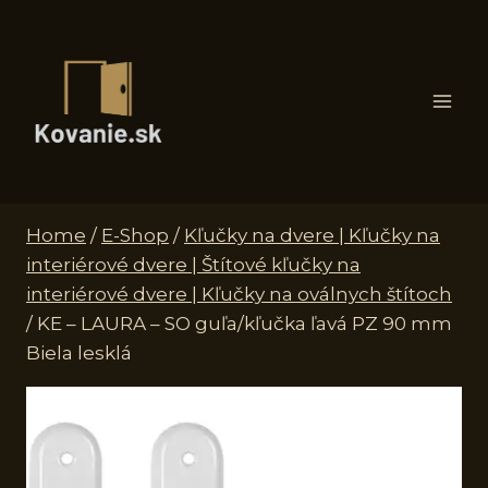
Skip
to
content
Home
/
E-Shop
/
Kľučky na dvere | Kľučky na
interiérové dvere | Štítové kľučky na
interiérové dvere | Kľučky na oválnych štítoch
/
KE – LAURA – SO guľa/kľučka ľavá PZ 90 mm
Biela lesklá