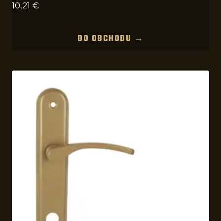
10,21
€
DO OBCHODU →