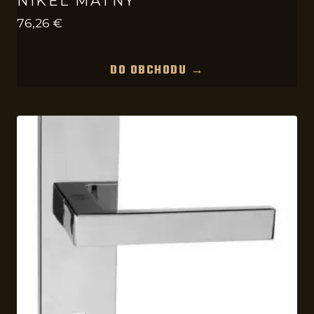
NIKEL MATNÝ
76,26
€
DO OBCHODU →