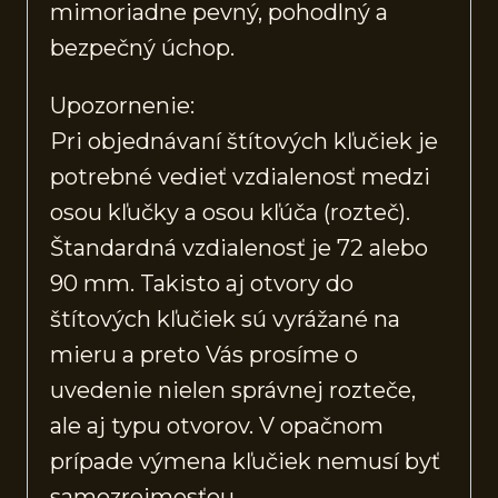
mimoriadne pevný, pohodlný a
bezpečný úchop.
Upozornenie:
Pri objednávaní štítových kľučiek je
potrebné vedieť vzdialenosť medzi
osou kľučky a osou kľúča (rozteč).
Štandardná vzdialenosť je 72 alebo
90 mm. Takisto aj otvory do
štítových kľučiek sú vyrážané na
mieru a preto Vás prosíme o
uvedenie nielen správnej rozteče,
ale aj typu otvorov. V opačnom
prípade výmena kľučiek nemusí byť
samozrejmosťou.