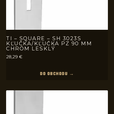
TI – SQUARE – SH 3023S
KĽUČKA/KĽUČKA PZ 90 MM
CHRÓM LESKLÝ
28,29
€
DO OBCHODU →