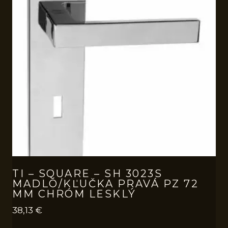
TI – SQUARE – SH 3023S
MADLO/KĽUČKA PRAVÁ PZ 72
MM CHRÓM LESKLÝ
38,13
€