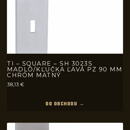
TI – SQUARE – SH 3023S
MADLO/KĽUČKA ĽAVÁ PZ 90 MM
CHRÓM MATNÝ
38,13
€
DO OBCHODU →