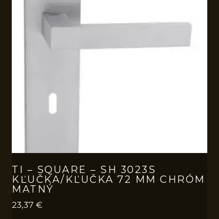
TI – SQUARE – SH 3023S
KĽUČKA/KĽUČKA 72 MM CHRÓM
MATNÝ
23,37
€