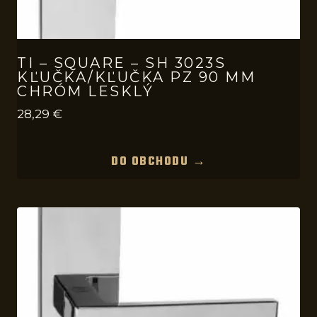
TI – SQUARE – SH 3023S
KĽUČKA/KĽUČKA PZ 90 MM
CHRÓM LESKLÝ
28,29
€
DO OBCHODU →