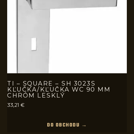
TI – SQUARE – SH 3023S
KĽUČKA/KĽUČKA WC 90 MM
CHRÓM LESKLÝ
33,21
€
DO OBCHODU →