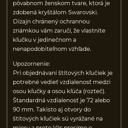
pôvabnom ženskom tvare, ktorá je
zdobená kryštálom Swarovski.
Dizajn chránený ochrannou
známkou vám zaručí, že vlastníte
kľučku v jedinečnom a
nenapodobiteľnom vzhľade.
Upozornenie:
Pri objednávaní štítových kľučiek je
potrebné vedieť vzdialenosť medzi
osou kľučky a osou kľúča (rozteč).
Štandardná vzdialenosť je 72 alebo
90 mm. Takisto aj otvory do
štítových kľučiek sú vyrážané na
mieru a preto Vás prosíme o